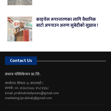
काङ्ग्रेस रूपान्तरणका लागि वैधानिक
बाटो अपनाउन अरुण सुबेदीको सुझाव !
Contact Us
प्रभाव पब्लिकेसन प्रा.लि.
कार्यालय: सिफल–७, काठमाडौं ।
सम्पर्क: ०१–४३७३५७७, ४५८४३६८
Email:
prabhabdailynews@gmail.com
marketing2prabhab@gmail.com