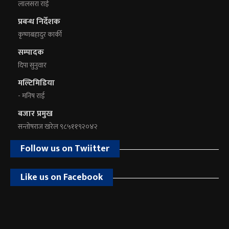
लालसरा राई
प्रबन्ध निर्देशक
कृष्णबहादुर कार्की
सम्पादक
दिपा सुनुवार
मल्टिमिडिया
- मनिष राई
बजार प्रमुख
सन्तोषराज खरेल ९८५११९२०४२
Follow us on Twiitter
Like us on Facebook