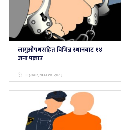
लागुऔषधसहित विभिन्न स्थानबाट १४
जना पक्राउ
आइतबार, साउन १७, २०८३