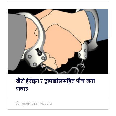
खैरो हेरोइन र ट्रामाडोलसहित पाँच जना
पक्राउ
बुधबार, साउन २०, २०८३