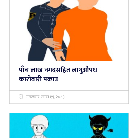
पाँच लाख नगदसहित लागुऔषध
कारोबारी पक्राउ
मंगलबार, साउन १९, २०८३