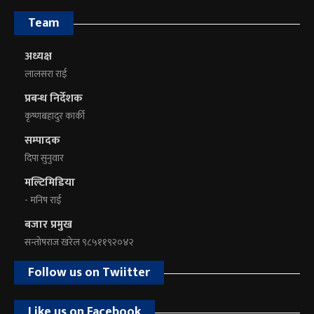
Team
अध्यक्ष
लालसरा राई
प्रबन्ध निर्देशक
कृष्णबहादुर कार्की
सम्पादक
दिपा सुनुवार
मल्टिमिडिया
- मनिष राई
बजार प्रमुख
सन्तोषराज खरेल ९८५११९२०४२
Follow us on Twiitter
Like us on Facebook