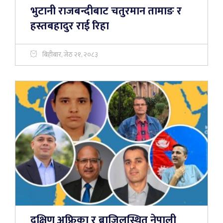
भुटानी राजबन्दीबाट चतुरमान तामाङ र
हस्तबहादुर राई रिहा
बिहीबार, जेठ २१, २०८३
दक्षिण अफ्रिका र ब्राजिलस्थित नेपाली