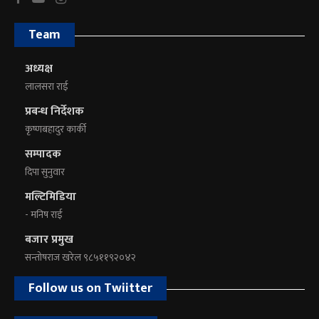
Team
अध्यक्ष
लालसरा राई
प्रबन्ध निर्देशक
कृष्णबहादुर कार्की
सम्पादक
दिपा सुनुवार
मल्टिमिडिया
- मनिष राई
बजार प्रमुख
सन्तोषराज खरेल ९८५११९२०४२
Follow us on Twiitter