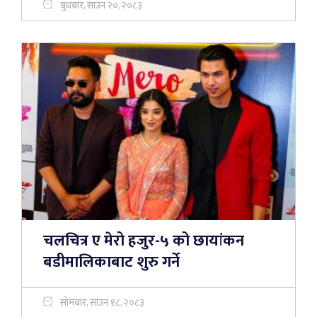
बुधबार, साउन २०, २०८३
चलचित्र ए मेरो हजुर-५ को छायांकन
बडीमालिकाबाट शुरु गर्ने
सोमबार, साउन १८, २०८३