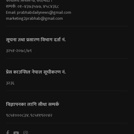
कार्यालय: सिफल–७, काठमाडौं ।
सम्पर्क: ०१–४३७३५७७, ४५८४३६८
Email:
prabhabdailynews@gmail.com
marketing2prabhab@gmail.com
सूचना तथा प्रसारण विभाग दर्ता नं.
३२५१-२०७८/७९
प्रेस काउन्सिल नेपाल सूचीकरण नं.
३२३६
विज्ञापनका लागि सीधा सम्पर्क
९८५१०००८३४, ९८५११९२०४२