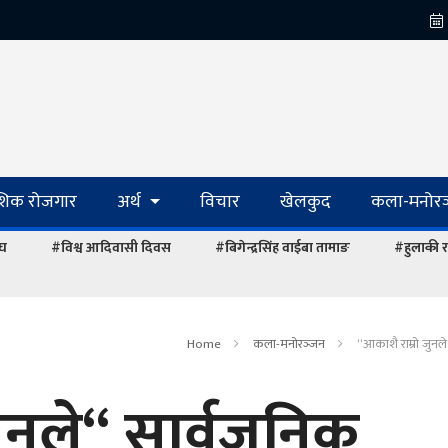
ेशिक रोजगार
अर्थ
विचार
खेलकुद
कला-मनोरञ
ंघ
#विश्व आदिवासी दिवस
#बिगेन्द्रसिंह वाईबा तामाङ
#हुलाकी र
Home
कला-मनोरञ्‍जन
“आकाशै राम्रो जुनल
जुनले“ सार्वजनिक