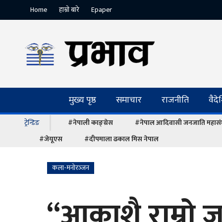
Home
हाम्रो बारे
Epaper
मुख्य पृष्ठ
समाचार
राजनीति
वैद
ट्रेन्डिङ
#नेपाली काङ्ग्रेस
#नेपाल आदिवासी जनजाति महास
#जेयूएस
#दीपमाला ढकाल मिस नेपाल
कला-मनोरञ्‍जन
“आकाशै राम्रो 