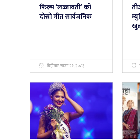
फिल्म ‘लज्जावती’ को
ती
दोस्रो गीत सार्वजनिक
म्
खु
बिहीबार, साउन २१, २०८३