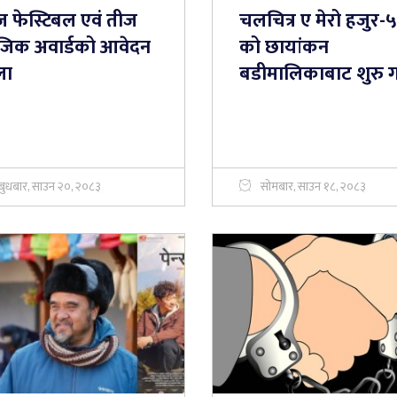
ज फेस्टिबल एवं तीज
चलचित्र ए मेरो हजुर-५
युजिक अवार्डको आवेदन
को छायांकन
ला
बडीमालिकाबाट शुरु गर्
बुधबार, साउन २०, २०८३
सोमबार, साउन १८, २०८३