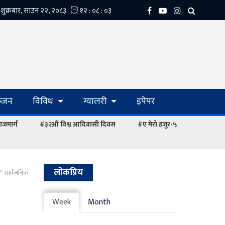
्‍जन
विविध
ग्यालरी
इपेपर
ाजमार्ग
#३२औं विश्व आदिवासी दिवस
#ए मेरो हजुर-५
लोकप्रिय
े“ सार्वजनिक
Week
Month