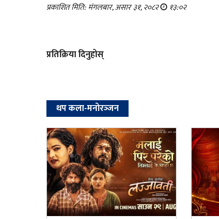
प्रकाशित मिति: मंगलबार, असार ३१, २०८२
१३:०२
प्रतिक्रिया दिनुहोस्
थप कला-मनोरञ्‍जन