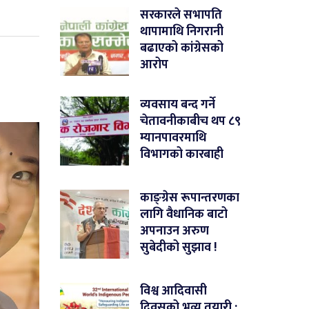
सरकारले सभापति
थापामाथि निगरानी
बढाएको कांग्रेसको
आरोप
व्यवसाय बन्द गर्ने
चेतावनीकाबीच थप ८९
म्यानपावरमाथि
विभागको कारबाही
काङ्ग्रेस रूपान्तरणका
लागि वैधानिक बाटो
अपनाउन अरुण
सुबेदीको सुझाव !
विश्व आदिवासी
दिवसको भव्य तयारी :