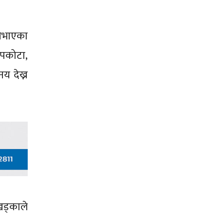
निभाएका
सापकोटा,
य देख्न
खड्काले