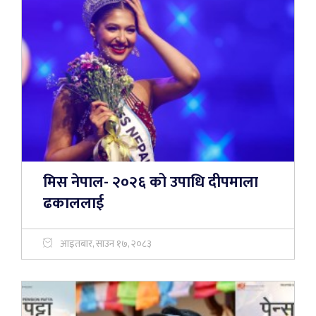
मिस नेपाल- २०२६ को उपाधि दीपमाला
ढकाललाई
आइतबार, साउन १७, २०८३