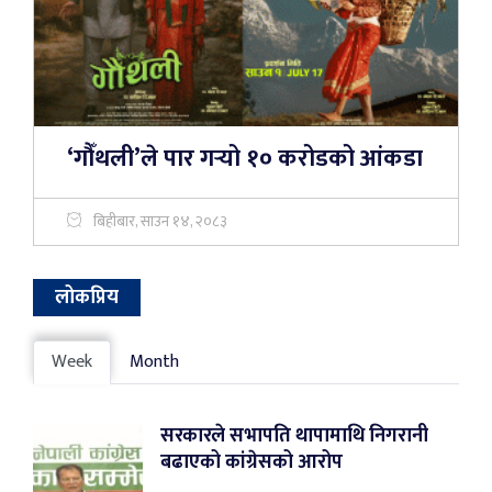
‘गौँथली’ले पार गर्‍यो १० करोडको आंकडा
बिहीबार, साउन १४, २०८३
लोकप्रिय
Week
Month
सरकारले सभापति थापामाथि निगरानी
बढाएको कांग्रेसको आरोप