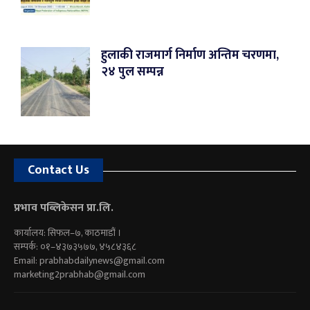
हुलाकी राजमार्ग निर्माण अन्तिम चरणमा,
२४ पुल सम्पन्न
Contact Us
प्रभाव पब्लिकेसन प्रा.लि.
कार्यालय: सिफल–७, काठमाडौं ।
सम्पर्क: ०१–४३७३५७७, ४५८४३६८
Email:
prabhabdailynews@gmail.com
marketing2prabhab@gmail.com