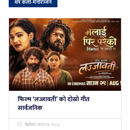
थप कला-मनोरञ्‍जन
फिल्म ‘लज्जावती’ को दोस्रो गीत
सार्वजनिक
बिहीबार, साउन २१, २०८३