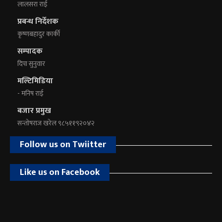
लालसरा राई
प्रबन्ध निर्देशक
कृष्णबहादुर कार्की
सम्पादक
दिपा सुनुवार
मल्टिमिडिया
- मनिष राई
बजार प्रमुख
सन्तोषराज खरेल ९८५११९२०४२
Follow us on Twiitter
Like us on Facebook