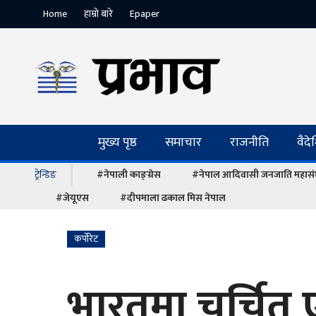
Home
हाम्रो बारे
Epaper
मुख्य पृष्ठ
समाचार
राजनीति
वैद
ट्रेन्डिङ
#नेपाली काङ्ग्रेस
#नेपाल आदिवासी जनजाति महास
#जेयूएस
#दीपमाला ढकाल मिस नेपाल
कर्पोरेट
भारतमा चर्चित