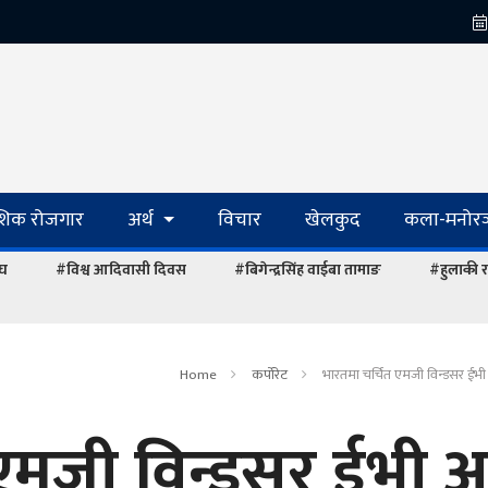
ेशिक रोजगार
अर्थ
विचार
खेलकुद
कला-मनोरञ
ंघ
#विश्व आदिवासी दिवस
#बिगेन्द्रसिंह वाईबा तामाङ
#हुलाकी र
Home
कर्पोरेट
भारतमा चर्चित एमजी विन्डसर ईभ
 एमजी विन्डसर ईभी 