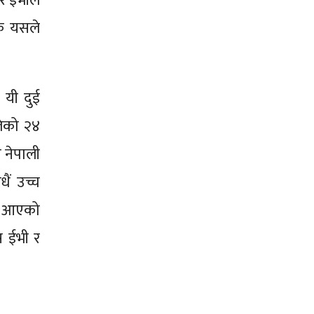
सर इभीले
कि यसले
 यी दुई
लेको २४
 नेपाली
ैं उच्च
दै आएको
 ईभी र