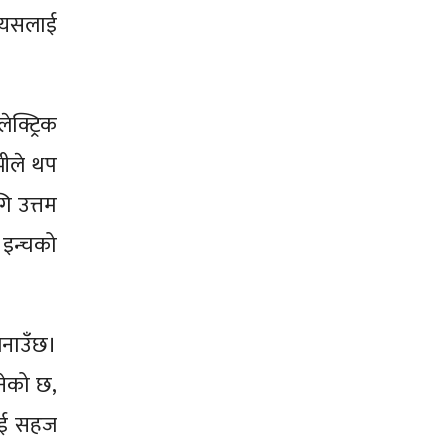
े यसलाई
क्ट्रिक
भीले थप
ि उत्तम
 इन्चको
बनाउँछ।
नेको छ,
लाई सहज