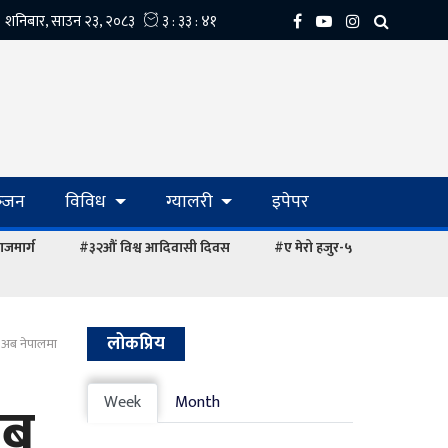
्‍जन
विविध
ग्यालरी
इपेपर
ाजमार्ग
#३२औं विश्व आदिवासी दिवस
#ए मेरो हजुर-५
लोकप्रिय
ी अब नेपालमा
अब
Week
Month