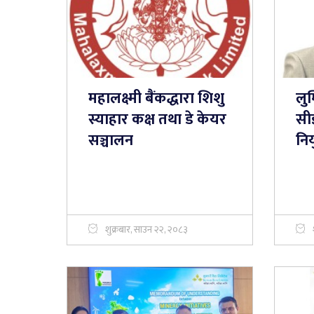
महालक्ष्मी बैंकद्धारा शिशु
लुम
स्याहार कक्ष तथा डे केयर
सी
सञ्चालन
निय
शुक्रबार, साउन २२, २०८३