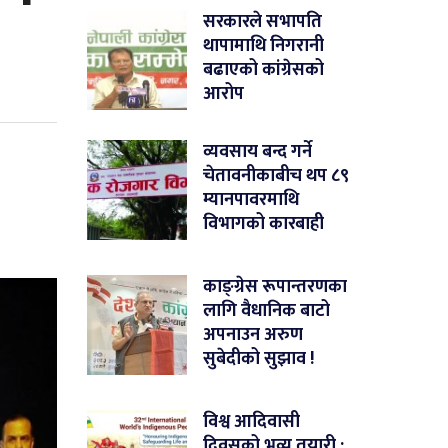
सरकारले सभापति
थापामाथि निगरानी
बढाएको कांग्रेसको
आरोप
व्यवसाय बन्द गर्ने
चेतावनीकाबीच थप ८९
म्यानपावरमाथि
विभागको कारबाही
काङ्ग्रेस रूपान्तरणका
लागि वैधानिक बाटो
अपनाउन अरुण
सुबेदीको सुझाव !
विश्व आदिवासी
दिवसको भव्य तयारी :