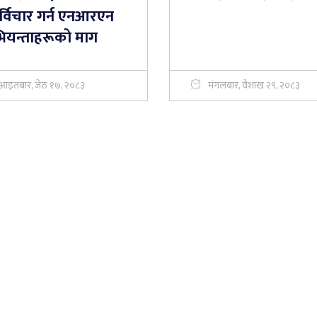
र्विचार गर्न एनआरएन
ियन्ताहरूको माग
आइतबार, जेठ १७, २०८३
मंगलबार, वैशाख २९, २०८३