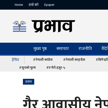
Home
हाम्रो बारे
Epaper
मुख्य पृष्ठ
समाचार
राजनीति
वैद
ट्रेन्डिङ
#नेपाली कांग्रेस
#नेपाली काङ्ग्रेस
#बिगेन्द्
#सुनको मूल्य
#ए मेरो हजुर-५
प्रवास
गैर आवासीय नेप