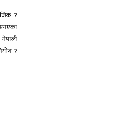
माजिक र
रएनएका
 नेपाली
ियोग र