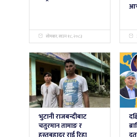
आचा
सोमबार, साउन १८, २०८३
भुटानी राजबन्दीबाट
दक्
चतुरमान तामाङ र
ब्र
हस्तबहादुर राई रिहा
दूत