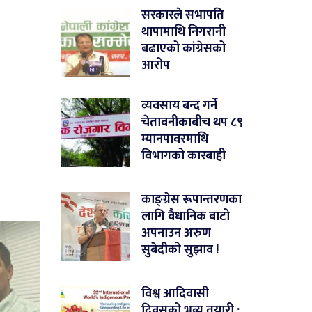
सरकारले सभापति
थापामाथि निगरानी
बढाएको कांग्रेसको
आरोप
व्यवसाय बन्द गर्ने
चेतावनीकाबीच थप ८९
म्यानपावरमाथि
विभागको कारबाही
काङ्ग्रेस रूपान्तरणका
लागि वैधानिक बाटो
अपनाउन अरुण
सुबेदीको सुझाव !
विश्व आदिवासी
दिवसको भव्य तयारी :