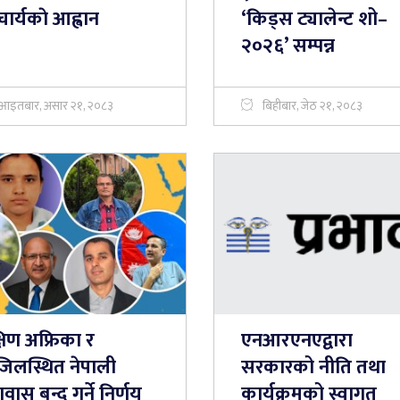
र्यकाे आह्वान
‘किड्स ट्यालेन्ट शो–
२०२६’ सम्पन्न
आइतबार, असार २१, २०८३
बिहीबार, जेठ २१, २०८३
षिण अफ्रिका र
एनआरएनएद्वारा
ाजिलस्थित नेपाली
सरकारको नीति तथा
ावास बन्द गर्ने निर्णय
कार्यक्रमको स्वागत