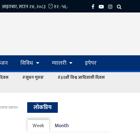
्‍जन
विविध
ग्यालरी
इपेपर
 दिवस
#सुधन गुरुङ
#३२औं विश्व आदिवासी दिवस
लोकप्रिय
ावासमा स्वागत
Week
Month