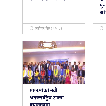
पुन
अभ
बिहीबार, जेठ २१, २०८३
एएनओको नवौँ
अन्तरराष्ट्रिय शाखा
क्यानाडामा