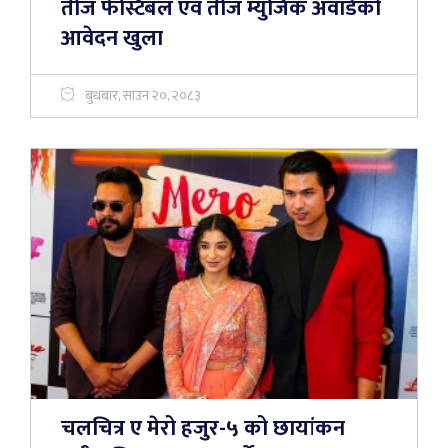
तीज फेस्टिबल एवं तीज म्युजिक अवार्डको
आवेदन खुला
बुधबार, साउन २०, २०८३
चलचित्र ए मेरो हजुर-५ को छायांकन