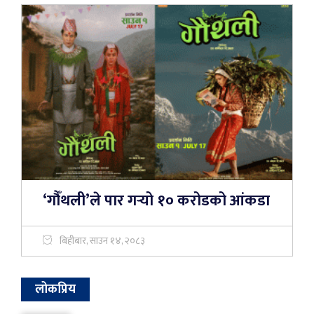
‘गौँथली’ले पार गर्‍यो १० करोडको आंकडा
बिहीबार, साउन १४, २०८३
लोकप्रिय