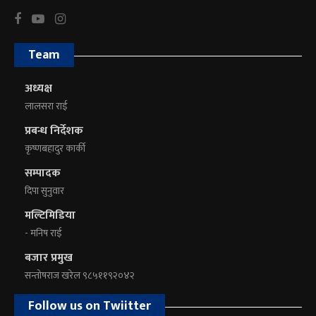
Team
अध्यक्ष
लालसरा राई
प्रबन्ध निर्देशक
कृष्णबहादुर कार्की
सम्पादक
दिपा सुनुवार
मल्टिमिडिया
- मनिष राई
बजार प्रमुख
सन्तोषराज खरेल ९८५११९२०४२
Follow us on Twiitter