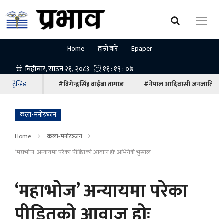
Home
हाम्रो बारे
Epaper
ट्रेन्डिङ
#बिगेन्द्रसिंह वाईबा तामाङ
#नेपाल आदिवासी जनजाति म
कला-मनोरञ्‍जन
Home
कला-मनोरञ्‍जन
‘महाभोज’ अन्यायमा परेका पीडितको आवाज होः अभिनेत्री भुसाल
‘महाभोज’ अन्यायमा परेका
पीडितको आवाज होः