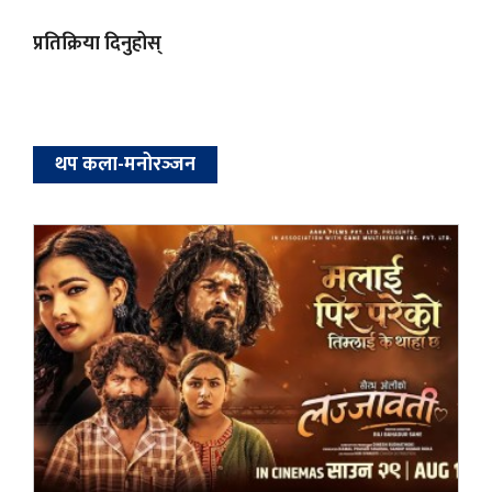
प्रतिक्रिया दिनुहोस्
थप कला-मनोरञ्‍जन