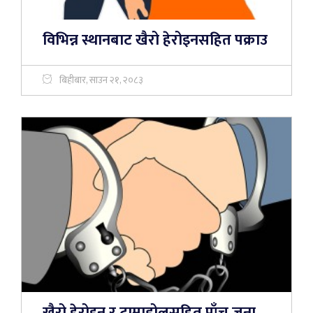
विभिन्न स्थानबाट खैरो हेरोइनसहित पक्राउ
बिहीबार, साउन २१, २०८३
खैरो हेरोइन र ट्रामाडोलसहित पाँच जना