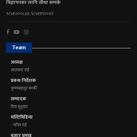
विज्ञापनका लागि सीधा सम्पर्क
९८५१०००८३४, ९८५११९२०४२
Team
अध्यक्ष
लालसरा राई
प्रबन्ध निर्देशक
कृष्णबहादुर कार्की
सम्पादक
दिपा सुनुवार
मल्टिमिडिया
- मनिष राई
बजार प्रमुख