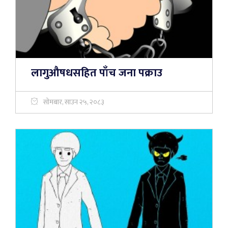
लागुऔषधसहित पाँच जना पक्राउ
सोमबार, साउन २५, २०८३