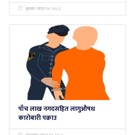
बुधबार, साउन २०, २०८३
पाँच लाख नगदसहित लागुऔषध
कारोबारी पक्राउ