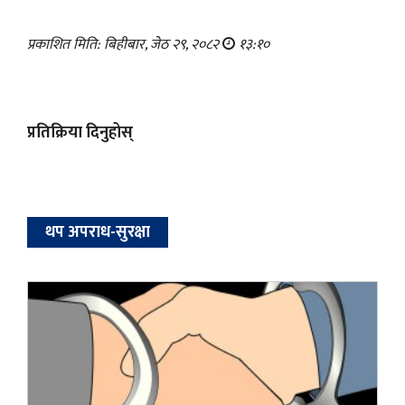
प्रकाशित मिति: बिहीबार, जेठ २९, २०८२
१३:१०
प्रतिक्रिया दिनुहोस्
थप अपराध-सुरक्षा