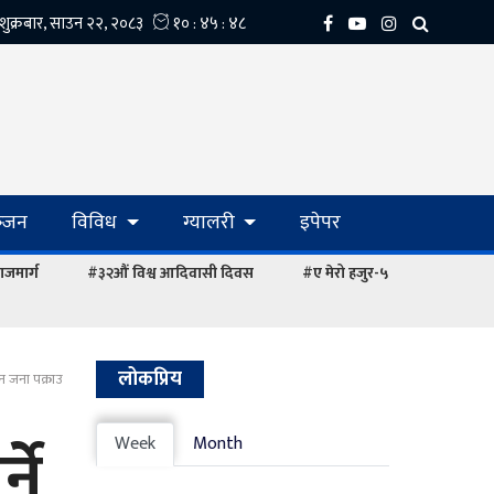
्‍जन
विविध
ग्यालरी
इपेपर
ाजमार्ग
#३२औं विश्व आदिवासी दिवस
#ए मेरो हजुर-५
लोकप्रिय
ीन जना पक्राउ
ने
Week
Month