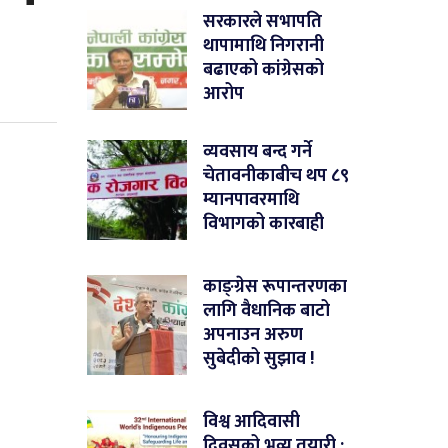
सरकारले सभापति
थापामाथि निगरानी
बढाएको कांग्रेसको
आरोप
व्यवसाय बन्द गर्ने
चेतावनीकाबीच थप ८९
म्यानपावरमाथि
विभागको कारबाही
काङ्ग्रेस रूपान्तरणका
लागि वैधानिक बाटो
अपनाउन अरुण
सुबेदीको सुझाव !
विश्व आदिवासी
दिवसको भव्य तयारी :