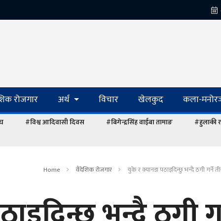
ेशिक रोजगार
अर्थ
विचार
खेलकुद
कला-मनोरञ
ंघ
#विश्व आदिवासी दिवस
#बिगेन्द्रसिंह वाईबा तामाङ
#हुलाकी र
Home
वैदेशिक रोजगार
युके र क्यानडा पठाइदिन्छु भन्दै ठगी गर्ने त
ाइदिन्छु भन्दै ठगी गर्