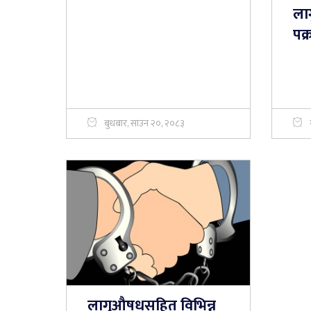
ला
पक्
बुधबार, साउन २०, २०८३
लागुऔषधसहित विभिन्न