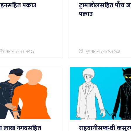
रोइनसहित पक्राउ
ट्रामाडोलसहित पाँच ज
पक्राउ
बिहीबार, साउन २१, २०८३
बुधबार, साउन २०, २०८३
ँच लाख नगदसहित
राहदानीसम्बन्धी कसुर