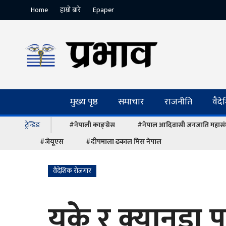
Home
हाम्रो बारे
Epaper
मुख्य पृष्ठ
समाचार
राजनीति
वैद
ट्रेन्डिङ
#नेपाली काङ्ग्रेस
#नेपाल आदिवासी जनजाति महास
#जेयूएस
#दीपमाला ढकाल मिस नेपाल
वैदेशिक रोजगार
युके र क्यानडा पठ