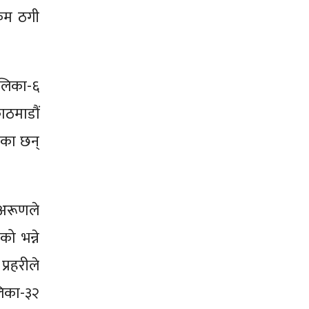
रकम ठगी
ालिका-६
ठमाडौं
ेका छन्
र अरूणले
ो भन्ने
्रहरीले
लिका-३२