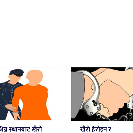
िन्न स्थानबाट खैरो
खैरो हेरोइन र