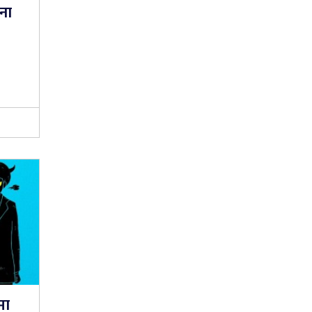
ना
मा