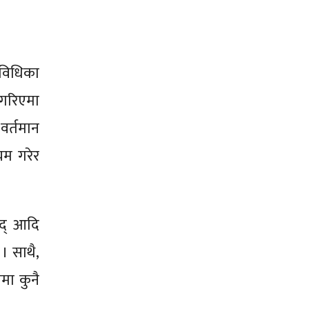
िविधिका
 गरिएमा
वर्तमान
यम गरेर
पद् आदि
। साथै,
मा कुनै