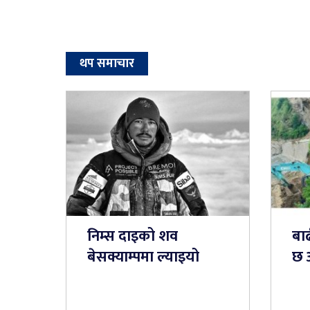
थप समाचार
निम्स दाइको शव
बा
बेसक्याम्पमा ल्याइयो
छ 