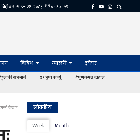
्‍जन
विविध
ग्यालरी
इपेपर
हुलाकी राजमार्ग
#धनुषा कर्फ्यु
#पुष्पकमल दाहाल
लोकप्रिय
हमन्त्री लेखक
नः
Week
Month