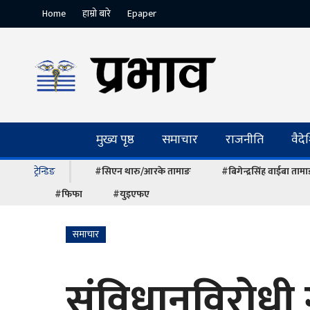
Home
हाम्रो बारे
Epaper
मुख्य पृष्ठ
समाचार
राजनीति
वैद
ट्रेन्डिङ
#सिएन थारु/आरके तामाङ
#बिगेन्द्रसिंह वाईबा ताम
#फिफा
#युइएफए
समाचार
संविधानविरोधी ग