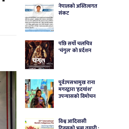
नेपालको अस्तित्वगत
संकट
पछि सर्यो चलचित्र
'चंगुल' काे प्रर्दशन
पूर्वउपसभामुख राना
मगरद्वारा ‘हृदयांश’
उपन्यासकाे विमोचन
विश्व आदिवासी
दिवसको भव्य तयारी :