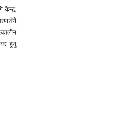
केन्द्र,
तरणसँगै
त्कालीन
घर हुनु