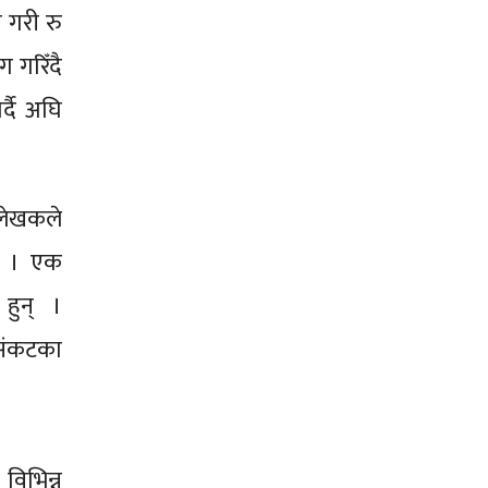
त गरी रु
 गरिँदै
्दै अघि
 लेखकले
ए । एक
 हुन् ।
 संकटका
विभिन्न