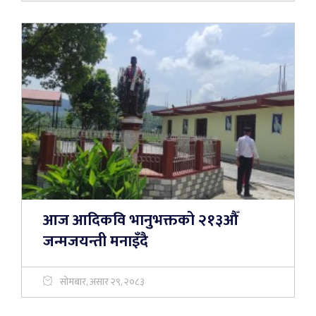
आज आदिकवि भानुभक्तको २१३औँ
जन्मजयन्ती मनाइँदै
सोमबार, असार २९, २०८३