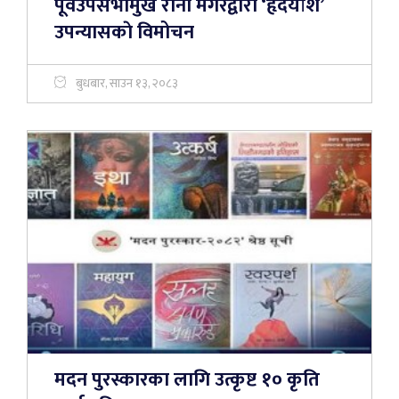
पूर्वउपसभामुख राना मगरद्वारा ‘हृदयांश’
उपन्यासकाे विमोचन
बुधबार, साउन १३, २०८३
मदन पुरस्कारका लागि उत्कृष्ट १० कृति