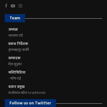
Team
अध्यक्ष
लालसरा राई
प्रबन्ध निर्देशक
कृष्णबहादुर कार्की
सम्पादक
दिपा सुनुवार
मल्टिमिडिया
- मनिष राई
बजार प्रमुख
सन्तोषराज खरेल ९८५११९२०४२
Follow us on Twiitter