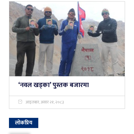
‘नवल खड्का’ पुस्तक बजारमा
आइतबार, असार २१, २०८३
लोकप्रिय