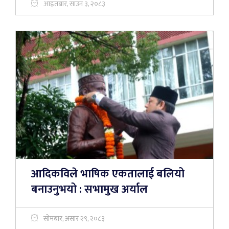
आइतबार, साउन ३, २०८३
आदिकविले भाषिक एकतालाई बलियो
बनाउनुभयो : सभामुख अर्याल
सोमबार, असार २९, २०८३