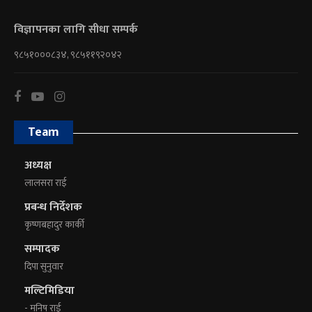
विज्ञापनका लागि सीधा सम्पर्क
९८५१०००८३४, ९८५११९२०४२
Team
अध्यक्ष
लालसरा राई
प्रबन्ध निर्देशक
कृष्णबहादुर कार्की
सम्पादक
दिपा सुनुवार
मल्टिमिडिया
- मनिष राई