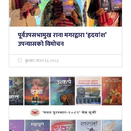
पूर्वउपसभामुख राना मगरद्वारा ‘हृदयांश’
उपन्यासकाे विमोचन
बुधबार, साउन १३, २०८३