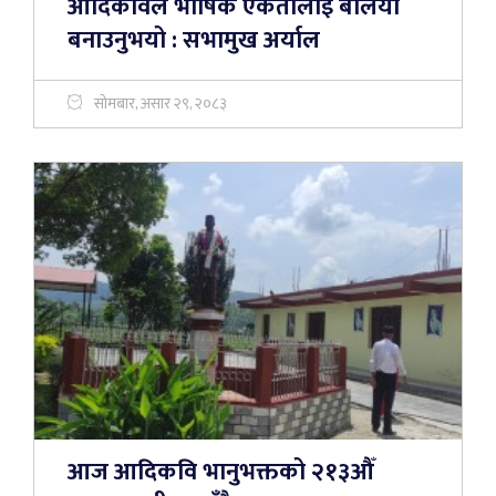
आदिकविले भाषिक एकतालाई बलियो
बनाउनुभयो : सभामुख अर्याल
सोमबार, असार २९, २०८३
आज आदिकवि भानुभक्तको २१३औँ