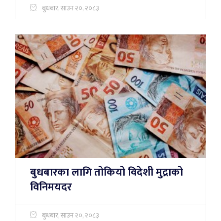
बुधबार, साउन २०, २०८३
बुधबारका लागि तोकियो विदेशी मुद्राको
विनिमयदर
बुधबार, साउन २०, २०८३