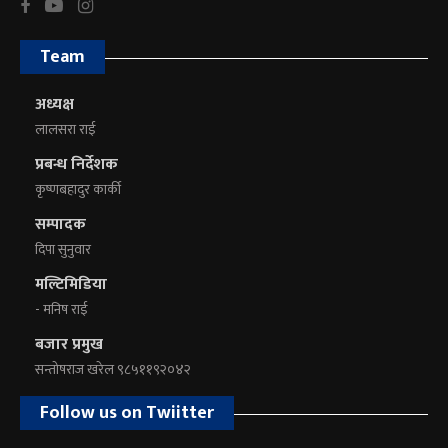
Team
अध्यक्ष
लालसरा राई
प्रबन्ध निर्देशक
कृष्णबहादुर कार्की
सम्पादक
दिपा सुनुवार
मल्टिमिडिया
- मनिष राई
बजार प्रमुख
सन्तोषराज खरेल ९८५११९२०४२
Follow us on Twiitter