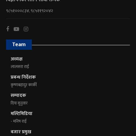
९८५१०००८३४, ९८५११९२०४२
Team
अध्यक्ष
लालसरा राई
प्रबन्ध निर्देशक
कृष्णबहादुर कार्की
सम्पादक
दिपा सुनुवार
मल्टिमिडिया
- मनिष राई
बजार प्रमुख