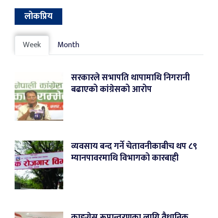
लोकप्रिय
Week
Month
सरकारले सभापति थापामाथि निगरानी
बढाएको कांग्रेसको आरोप
व्यवसाय बन्द गर्ने चेतावनीकाबीच थप ८९
म्यानपावरमाथि विभागको कारबाही
काङ्ग्रेस रूपान्तरणका लागि वैधानिक