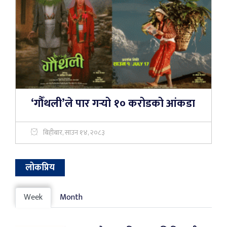
‘गौँथली’ले पार गर्‍यो १० करोडको आंकडा
बिहीबार, साउन १४, २०८३
लोकप्रिय
Week
Month