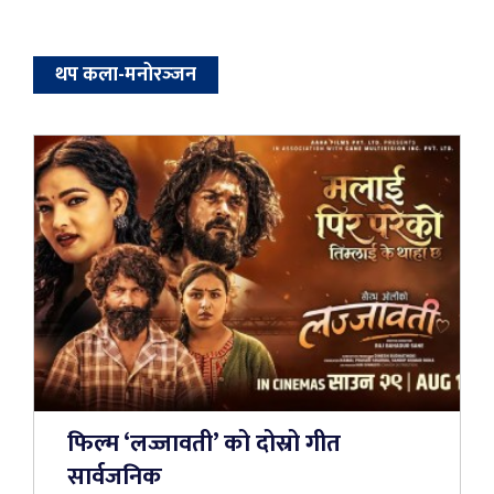
थप कला-मनोरञ्‍जन
फिल्म ‘लज्जावती’ को दोस्रो गीत
सार्वजनिक