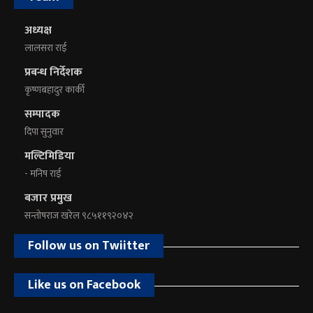
अध्यक्ष
लालसरा राई
प्रबन्ध निर्देशक
कृष्णबहादुर कार्की
सम्पादक
दिपा सुनुवार
मल्टिमिडिया
- मनिष राई
बजार प्रमुख
सन्तोषराज खरेल ९८५११९२०४२
Follow us on Twiitter
Like us on Facebook