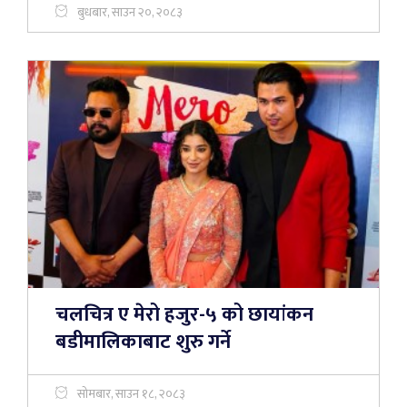
बुधबार, साउन २०, २०८३
चलचित्र ए मेरो हजुर-५ को छायांकन
बडीमालिकाबाट शुरु गर्ने
सोमबार, साउन १८, २०८३