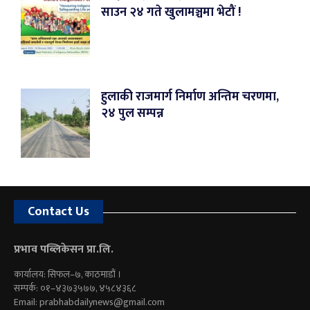
साउन २४ गते खुलामञ्चमा भेटौं !
हुलाकी राजमार्ग निर्माण अन्तिम चरणमा,
२४ पुल सम्पन्न
Contact Us
प्रभाव पब्लिकेसन प्रा.लि.
कार्यालय: सिफल–७, काठमाडौं ।
सम्पर्क: ०१–४३७३५७७, ४५८४३६८
Email:
prabhabdailynews@gmail.com