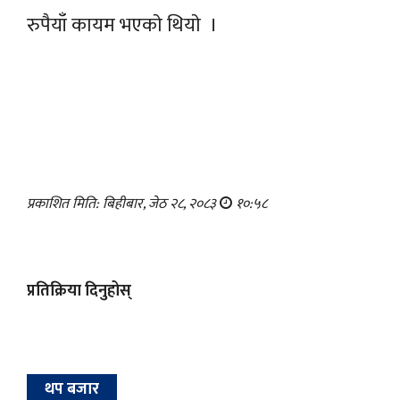
रुपैयाँ कायम भएकाे थियाे ।
प्रकाशित मिति: बिहीबार, जेठ २८, २०८३
१०:५८
प्रतिक्रिया दिनुहोस्
थप बजार