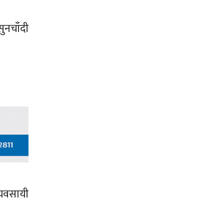
ुनचाँदी
्यवसायी