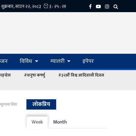
्‍जन
विविध
ग्यालरी
इपेपर
ङ्ग्रेस
#धनुषा कर्फ्यु
#३२औं विश्व आदिवासी दिवस
लोकप्रिय
मूल्यमा स्थिर
Week
Month