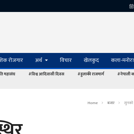
ेशिक रोजगार
अर्थ
विचार
खेलकुद
कला-मनोरञ
ि महासंघ
#विश्व आदिवासी दिवस
#हुलाकी राजमार्ग
#नेपाली का
Home
बजार
सुनको 
्थिर