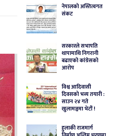
नेपालको अस्तित्वगत
संकट
सरकारले सभापति
थापामाथि निगरानी
बढाएको कांग्रेसको
आरोप
विश्व आदिवासी
दिवसको भव्य तयारी :
साउन २४ गते
खुलामञ्चमा भेटौं !
हुलाकी राजमार्ग
निर्माण अन्तिम चरणमा,