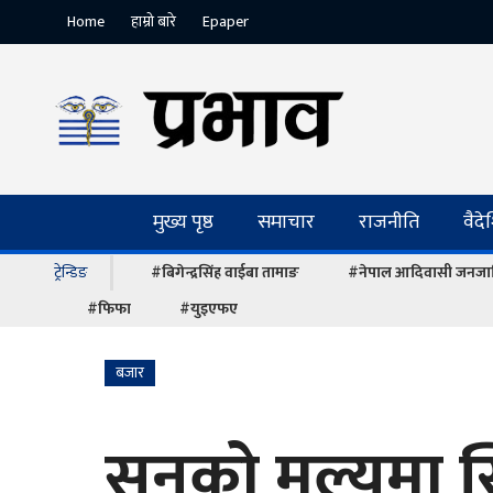
Home
हाम्रो बारे
Epaper
मुख्य पृष्ठ
समाचार
राजनीति
वैद
ट्रेन्डिङ
#बिगेन्द्रसिंह वाईबा तामाङ
#नेपाल आदिवासी जनजात
#फिफा
#युइएफए
बजार
सुनको मूल्यमा स