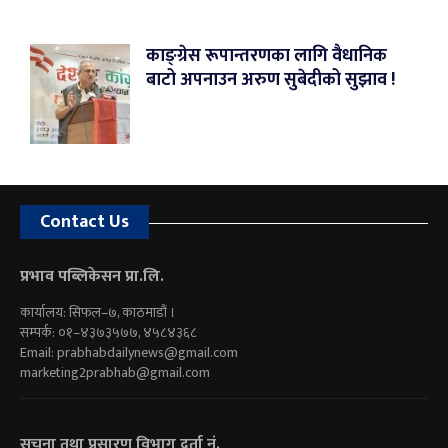
काङ्ग्रेस रूपान्तरणका लागि वैधानिक
बाटो अपनाउन अरुण सुबेदीको सुझाव !
Contact Us
प्रभाव पब्लिकेसन प्रा.लि.
कार्यालय: सिफल–७, काठमाडौं ।
सम्पर्क: ०१–४३७३५७७, ४५८४३६८
Email:
prabhabdailynews@gmail.com
marketing2prabhab@gmail.com
सूचना तथा प्रसारण विभाग दर्ता नं.