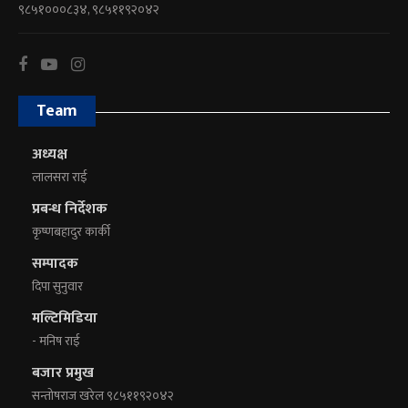
९८५१०००८३४, ९८५११९२०४२
Team
अध्यक्ष
लालसरा राई
प्रबन्ध निर्देशक
कृष्णबहादुर कार्की
सम्पादक
दिपा सुनुवार
मल्टिमिडिया
- मनिष राई
बजार प्रमुख
सन्तोषराज खरेल ९८५११९२०४२