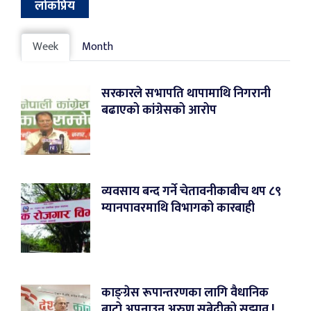
लोकप्रिय
Week
Month
सरकारले सभापति थापामाथि निगरानी
बढाएको कांग्रेसको आरोप
व्यवसाय बन्द गर्ने चेतावनीकाबीच थप ८९
म्यानपावरमाथि विभागको कारबाही
काङ्ग्रेस रूपान्तरणका लागि वैधानिक
बाटो अपनाउन अरुण सुबेदीको सुझाव !