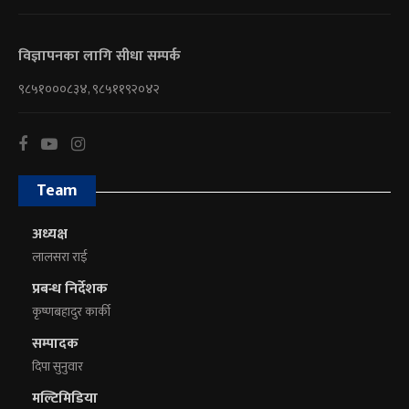
विज्ञापनका लागि सीधा सम्पर्क
९८५१०००८३४, ९८५११९२०४२
Team
अध्यक्ष
लालसरा राई
प्रबन्ध निर्देशक
कृष्णबहादुर कार्की
सम्पादक
दिपा सुनुवार
मल्टिमिडिया