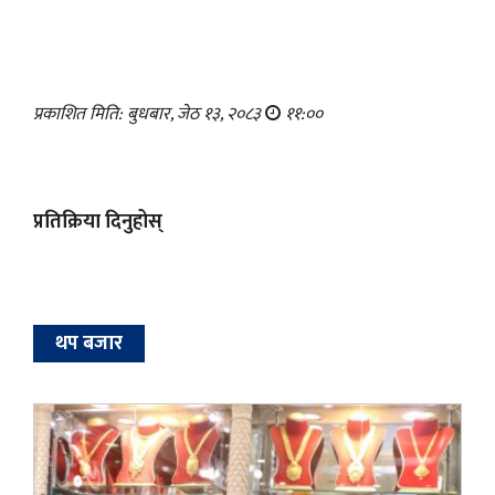
प्रकाशित मिति: बुधबार, जेठ १३, २०८३
११:००
प्रतिक्रिया दिनुहोस्
थप बजार