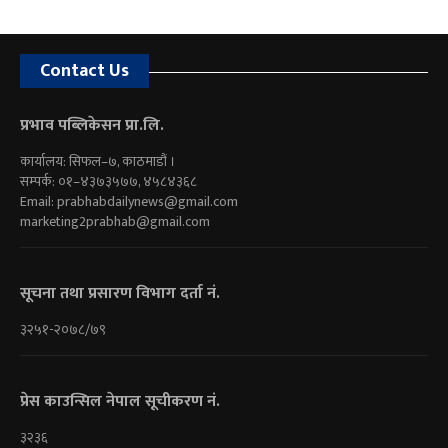
Contact Us
प्रभाव पब्लिकेसन प्रा.लि.
कार्यालय: सिफल–७, काठमाडौं ।
सम्पर्क: ०१–४३७३५७७, ४५८४३६८
Email:
prabhabdailynews@gmail.com
marketing2prabhab@gmail.com
सूचना तथा प्रसारण विभाग दर्ता नं.
३२५१-२०७८/७९
प्रेस काउन्सिल नेपाल सूचीकरण नं.
३२३६