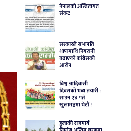
नेपालको अस्तित्वगत
संकट
सरकारले सभापति
थापामाथि निगरानी
बढाएको कांग्रेसको
आरोप
विश्व आदिवासी
दिवसको भव्य तयारी :
साउन २४ गते
खुलामञ्चमा भेटौं !
हुलाकी राजमार्ग
निर्माण अन्तिम चरणमा,