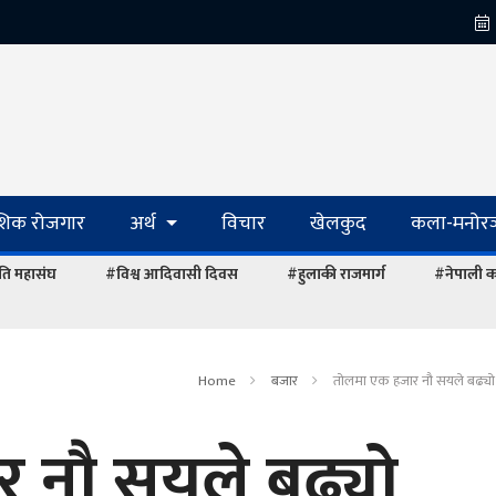
ेशिक रोजगार
अर्थ
विचार
खेलकुद
कला-मनोरञ
ि महासंघ
#विश्व आदिवासी दिवस
#हुलाकी राजमार्ग
#नेपाली का
Home
बजार
तोलमा एक हजार नौ सयले बढ्यो 
 नौ सयले बढ्यो