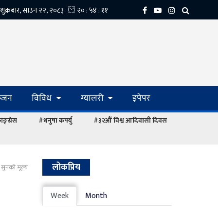
्‍जन
विविध
ग्यालरी
इपेपर
ङ्ग्रेस
#धनुषा कर्फ्यु
#३२औं विश्व आदिवासी दिवस
लोकप्रिय
सुनको मूल्य
Week
Month