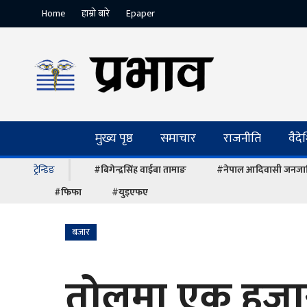
Home
हाम्रो बारे
Epaper
मुख्य पृष्ठ
समाचार
राजनीति
वैद
ट्रेन्डिङ
#बिगेन्द्रसिंह वाईबा तामाङ
#नेपाल आदिवासी जनजात
#फिफा
#युइएफए
बजार
तोलमा एक हजार