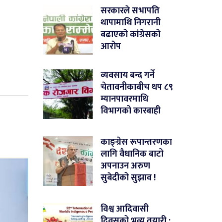
सरकारले सभापति
थापामाथि निगरानी
बढाएको कांग्रेसको
आरोप
व्यवसाय बन्द गर्ने
चेतावनीकाबीच थप ८९
म्यानपावरमाथि
विभागको कारबाही
काङ्ग्रेस रूपान्तरणका
लागि वैधानिक बाटो
अपनाउन अरुण
सुबेदीको सुझाव !
विश्व आदिवासी
दिवसको भव्य तयारी :