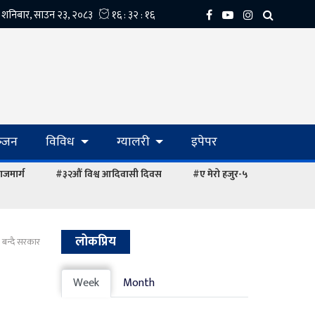
्‍जन
विविध
ग्यालरी
इपेपर
ाजमार्ग
#३२औं विश्व आदिवासी दिवस
#ए मेरो हजुर-५
लोकप्रिय
 बन्दै सरकार
Week
Month