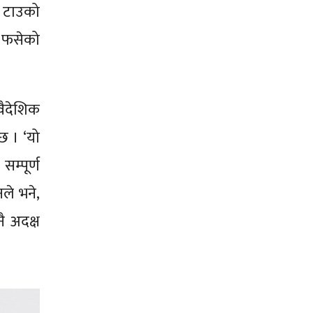
ो टाउको
ा फसेको
वैदेशिक
छ । ‘यो
म्पूर्ण
ले भने,
ै अदक्ष