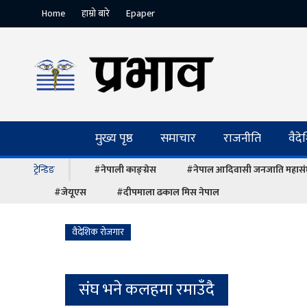
Home
हाम्रो बारे
Epaper
मुख्य पृष्ठ
समाचार
राजनीति
वैद
ट्रेन्डिङ
#नेपाली काङ्ग्रेस
#नेपाल आदिवासी जनजाति महास
#जेयूएस
#दीपमाला ढकाल मिस नेपाल
वैदेशिक रोजगार
संघ भने कलहमा रमाउँदै