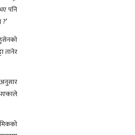
द भए पनि
 ?’
हुसेनको
ा तानेर
टअनुसार
 भएकाले
्रमिकको