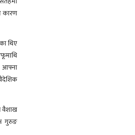
 सतहमा
का कारण
एका थिए
आफूमाथि
 आफ्ना
वैदेशिक
ले वैशाख
ष गुरुङ