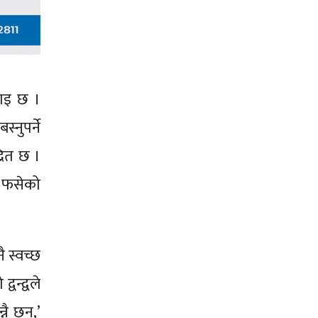
नाइ छ ।
्नुपर्ने
्रित छ ।
ा फसेको
ै स्वच्छ
वन्द्वले
ै छन्,’