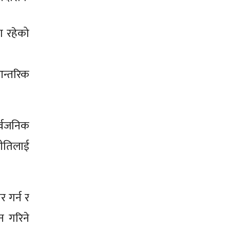
ा रहेको
आन्तरिक
र्वजनिक
ीतिलाई
 गर्न र
न गरिने