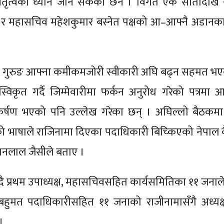
तृत्वको ध्यान जान सकेको छैन । विगत एक सातादेखि
ङ र महासचिव महेशकुमार बस्नेत पक्षको आ–आफ्नै अडान
क्ष गुरुङ आफ्ना कमीकमजोरी स्वीकारी अघि बढ्न सहमत भ
्विकृत गर्दै जिम्मेवारीमा फर्कन अनुरोध गरेको पत्रमा 
र्षण भएको पनि उल्लेख गरेका छन् । अघिल्लो बैठकमा
गरेको भाषाले राजिनामा दिएका पदाधिकारी बिच्किएको नेपाल 
ष धनलाल जैसीले बताए ।
नाउँदै प्रथम उपाध्यक्ष, महासचिवसहित कार्यसमितिका ११ जना
हुमत पदाधिकारीसहित ११ जनाको राजीनामासँगै अध्यक्
 ।