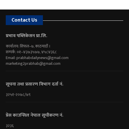
Contact Us
प्रभाव पब्लिकेसन प्रा.लि.
कार्यालय: सिफल–७, काठमाडौं ।
सम्पर्क: ०१–४३७३५७७, ४५८४३६८
Email:
prabhabdailynews@gmail.com
marketing2prabhab@gmail.com
सूचना तथा प्रसारण विभाग दर्ता नं.
३२५१-२०७८/७९
प्रेस काउन्सिल नेपाल सूचीकरण नं.
३२३६