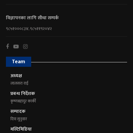
विज्ञापनका लागि सीधा सम्पर्क
९८५१०००८३४, ९८५११९२०४२
Team
अध्यक्ष
लालसरा राई
प्रबन्ध निर्देशक
कृष्णबहादुर कार्की
सम्पादक
दिपा सुनुवार
मल्टिमिडिया