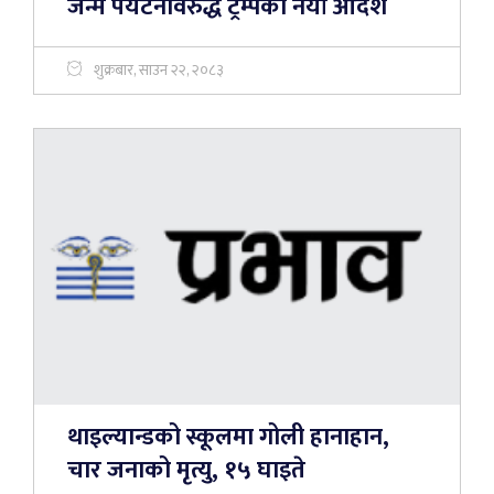
जन्म पर्यटनविरुद्ध ट्रम्पको नयाँ आदेश
शुक्रबार, साउन २२, २०८३
थाइल्यान्डको स्कूलमा गोली हानाहान,
चार जनाको मृत्यु, १५ घाइते