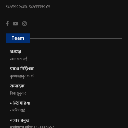
९८५१०००८३४, ९८५११९२०४२
Team
अध्यक्ष
लालसरा राई
प्रबन्ध निर्देशक
कृष्णबहादुर कार्की
सम्पादक
दिपा सुनुवार
मल्टिमिडिया
- मनिष राई
बजार प्रमुख
सन्तोषराज खरेल ९८५११९२०४२