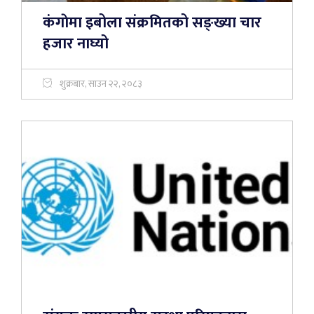
कंगाेमा इबोला संक्रमितको सङ्ख्या चार
हजार नाघ्यो
शुक्रबार, साउन २२, २०८३