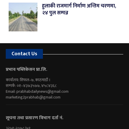
हुलाकी राजमार्ग निर्माण अन्तिम चरणमा,
२४ पुल सम्पन्न
Contact Us
प्रभाव पब्लिकेसन प्रा.लि.
कार्यालय: सिफल–७, काठमाडौं ।
सम्पर्क: ०१–४३७३५७७, ४५८४३६८
Email:
prabhabdailynews@gmail.com
marketing2prabhab@gmail.com
सूचना तथा प्रसारण विभाग दर्ता नं.
३२५१-२०७८/७९