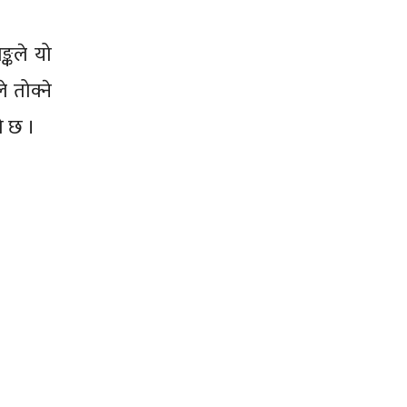
्कले यो
 तोक्ने
को छ ।