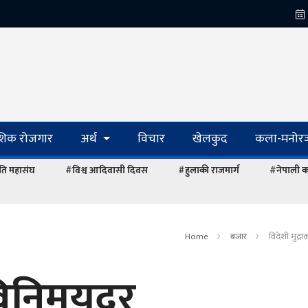
ेशिक रोजगार
अर्थ
विचार
खेलकुद
कला-मनोरञ
ि महासंघ
#विश्व आदिवासी दिवस
#हुलाकी राजमार्ग
#नेपाली का
Home
बजार
विदेशी मुद्
 विनिमयदर