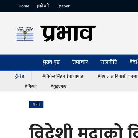
Home
हाम्रो बारे
Epaper
मुख्य पृष्ठ
समाचार
राजनीति
वैद
ट्रेन्डिङ
#बिगेन्द्रसिंह वाईबा तामाङ
#नेपाल आदिवासी जनजात
#फिफा
#युइएफए
बजार
विदेशी मुद्राको