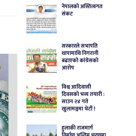
नेपालको अस्तित्वगत
संकट
सरकारले सभापति
थापामाथि निगरानी
बढाएको कांग्रेसको
आरोप
विश्व आदिवासी
दिवसको भव्य तयारी :
साउन २४ गते
खुलामञ्चमा भेटौं !
हुलाकी राजमार्ग
निर्माण अन्तिम चरणमा,