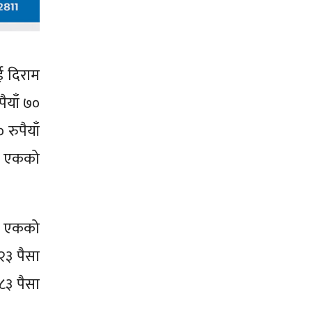
एई दिराम
ैयाँ ७०
रुपैयाँ
नर एकको
ार एकको
२३ पैसा
८३ पैसा