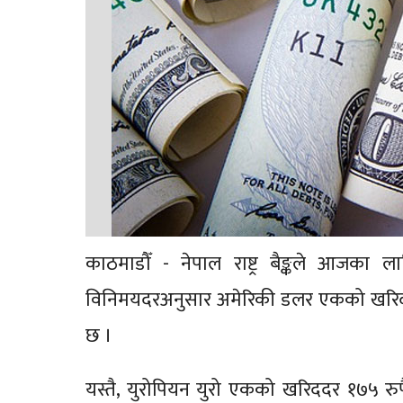
काठमाडौँ - नेपाल राष्ट्र बैङ्कले आजका ल
विनिमयदरअनुसार अमेरिकी डलर एकको खरिददर 
छ ।
यस्तै, युरोपियन युरो एकको खरिददर १७५ रुपैया