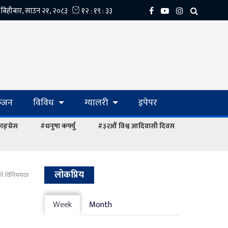
्‍जन
विविध
ग्यालरी
इपेपर
ङ्ग्रेस
#धनुषा कर्फ्यु
#३२औं विश्व आदिवासी दिवस
लोकप्रिय
राको विनिमयदर
Week
Month