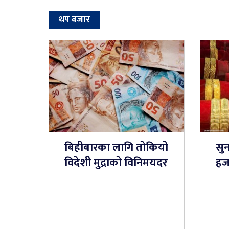
थप बजार
बिहीबारका लागि तोकियो
सु
विदेशी मुद्राको विनिमयदर
हजा