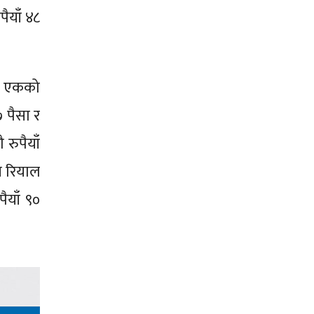
पैयाँ ४८
लर एकको
७ पैसा र
रुपैयाँ
न रियाल
ैयाँ ९०