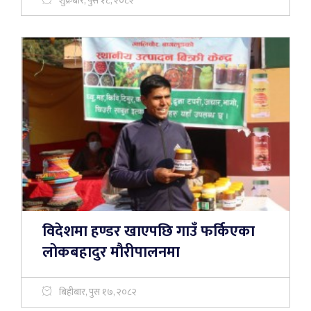
शुक्रबार, पुस १८, २०८२
विदेशमा हण्डर खाएपछि गाउँ फर्किएका
लोकबहादुर मौरीपालनमा
बिहीबार, पुस १७, २०८२