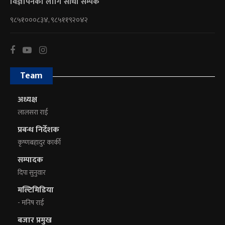
विज्ञापनका लागि सीधा सम्पर्क
९८५१०००८३४, ९८५११९२०४२
Team
अध्यक्ष
लालसरा राई
प्रबन्ध निर्देशक
कृष्णबहादुर कार्की
सम्पादक
दिपा सुनुवार
मल्टिमिडिया
- मनिष राई
बजार प्रमुख