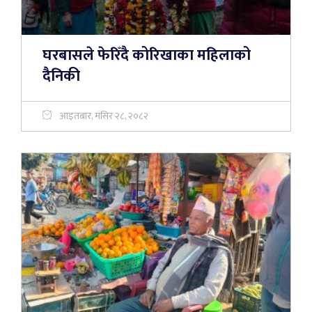
घरबासले फेरिँदै कोरिखाका महिलाको
दैनिकी
आइतबार, मंसिर २८, २०८२