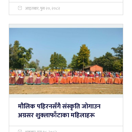
आइतबार, पुस २०, २०८२
मौलिक पहिरनसँगै संस्कृति जोगाउन
अग्रसर शुक्लाफाँटाका महिलाहरू