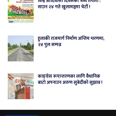
विश्व आदिवासी दिवसको भव्य तयारी :
साउन २४ गते खुलामञ्चमा भेटौं !
हुलाकी राजमार्ग निर्माण अन्तिम चरणमा,
२४ पुल सम्पन्न
काङ्ग्रेस रूपान्तरणका लागि वैधानिक
बाटो अपनाउन अरुण सुबेदीको सुझाव !