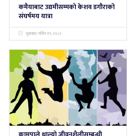
कमैयाबाट उद्यमीसम्मको केशव डगौराको
संघर्षमय यात्रा
शुक्रबार, मंसिर १९, २०८२
कामपाले थाल्यो जीवनशैलीसम्बन्धी