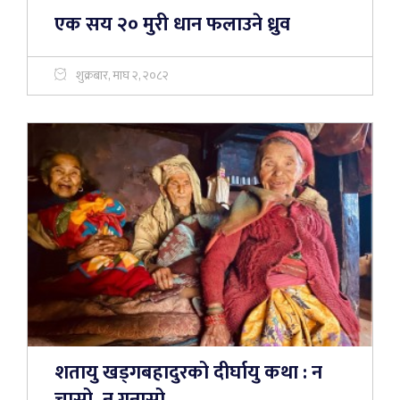
एक सय २० मुरी धान फलाउने ध्रुव
शुक्रबार, माघ २, २०८२
शतायु खड्गबहादुरको दीर्घायु कथा : न
चासो, न गुनासो