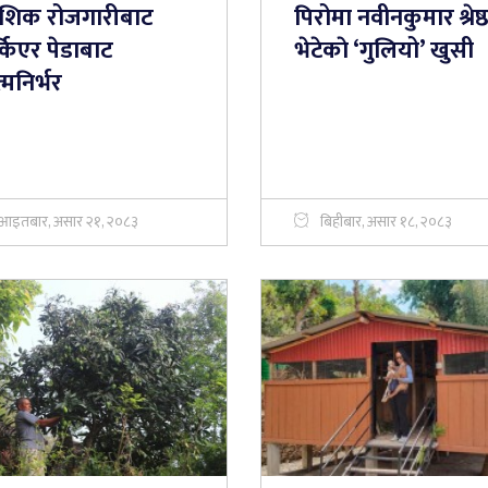
देशिक रोजगारीबाट
पिरोमा नवीनकुमार श्रेष्
किएर पेडाबाट
भेटेकाे ‘गुलियो’ खुसी
मनिर्भर
आइतबार, असार २१, २०८३
बिहीबार, असार १८, २०८३