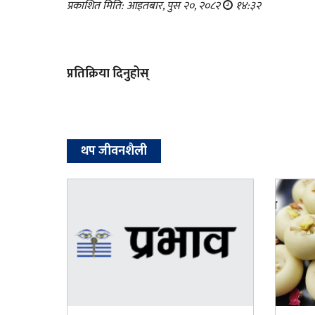
प्रकाशित मिति: आइतबार, पुस २०, २०८२
१४:३२
प्रतिक्रिया दिनुहोस्
थप जीवनशैली