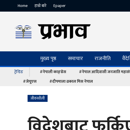
Home
हाम्रो बारे
Epaper
मुख्य पृष्ठ
समाचार
राजनीति
वैद
ट्रेन्डिङ
#नेपाली काङ्ग्रेस
#नेपाल आदिवासी जनजाति महास
#जेयूएस
#दीपमाला ढकाल मिस नेपाल
जीवनशैली
विदेशबाट फर्कि