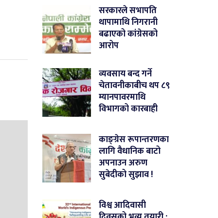
सरकारले सभापति
थापामाथि निगरानी
बढाएको कांग्रेसको
आरोप
व्यवसाय बन्द गर्ने
चेतावनीकाबीच थप ८९
म्यानपावरमाथि
विभागको कारबाही
काङ्ग्रेस रूपान्तरणका
लागि वैधानिक बाटो
अपनाउन अरुण
सुबेदीको सुझाव !
विश्व आदिवासी
दिवसको भव्य तयारी :