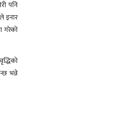
ोरी पनि
ले इनार
ग गरेको
ृद्धिको
्छ भन्ने