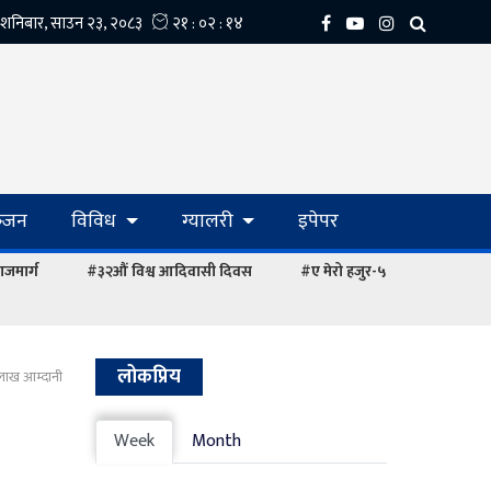
्‍जन
विविध
ग्यालरी
इपेपर
ाजमार्ग
#३२औं विश्व आदिवासी दिवस
#ए मेरो हजुर-५
लोकप्रिय
लाख आम्दानी
Week
Month