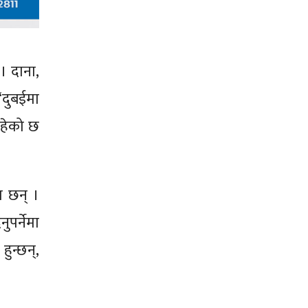
। दाना,
“दुबईमा
रहेको छ
ा छन् ।
पर्नेमा
ुन्छन्,