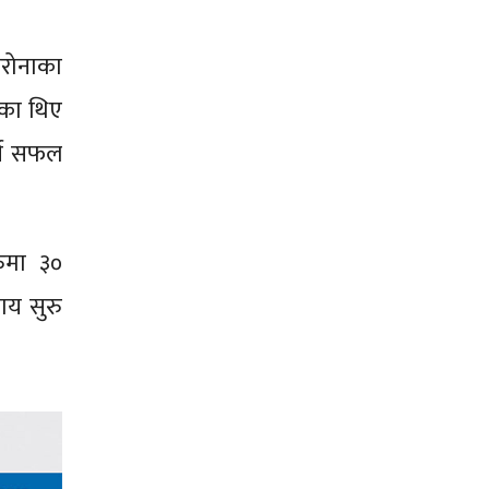
ोरोनाका
ेका थिए
र्न सफल
ुरुमा ३०
ाय सुरु