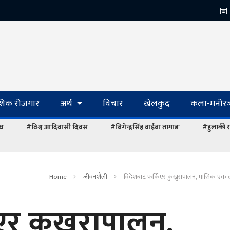
ेशिक रोजगार
अर्थ
विचार
खेलकुद
कला-मनोरञ
ंघ
#विश्व आदिवासी दिवस
#बिगेन्द्रसिंह वाईबा तामाङ
#हुलाकी र
Home
जीवनशैली
विदेशबाट फर्किएर कुखुरापालन, मासिक एक 
एर कुखुरापालन,