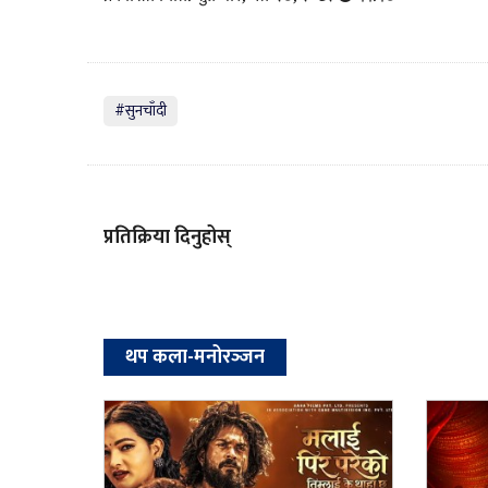
#सुनचाँदी
प्रतिक्रिया दिनुहोस्
थप कला-मनोरञ्‍जन