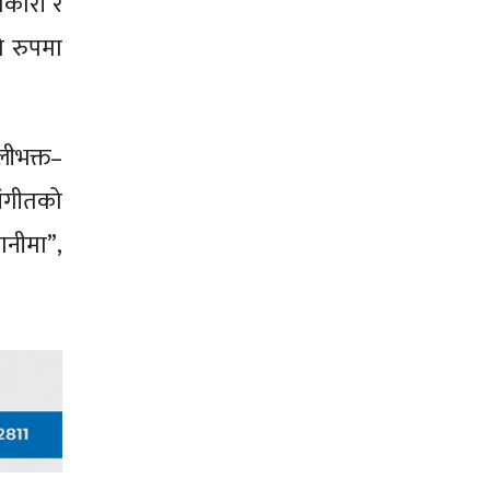
िकारी र
ो रुपमा
लीभक्त–
 संगीतको
पानीमा”,