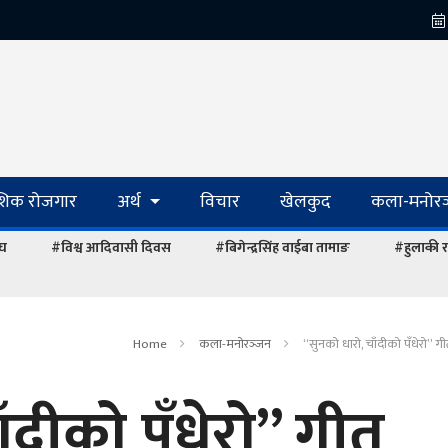
ेशिक रोजगार
अर्थ
विचार
खेलकुद
कला-मनोरञ
ंघ
#विश्व आदिवासी दिवस
#बिगेन्द्रसिंह वाईबा तामाङ
#हुलाकी र
Home
कला-मनोरञ्‍जन
“सुनको धारो, चाँदीको पँधेरो” ग
ँदीको पँधेरो” गीत