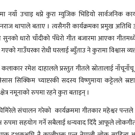
्रमा नयाँ उचाइ थप्ने कुरा म्युजिक भिडियो सार्वजनिक कार्
 मदनराज थापाले बताए । त्यसैगरी कार्यक्रमका प्रमुख अतिथि
रस्तुत सुनको धारो चाँदीको पँधेरो गीत बजारमा आएका गीतमध्ये 
को गाउँघरका रोधी घरलाई ब्युँताउ ने कुरामा विश्वास व्यक्
कलाकार रमेश दाहालले प्रस्तुत गीतले स्रोतालाई नाँचूनाँचू
ास सिक्किम च्याप्टरकी सदस्य विष्णुमाया कट्टेलले स्रष्टा
षेत्र नमूनाको रुपमा रहने कुरा बताइन् ।
व घिमिरेले संचालन गरेको कार्यक्रममा गीतकार महेश्वर पन्तले
ष रुपमा सहयोग गर्ने सबैलाई धन्यवाद दिँदै आफूले लोकगी
एक दशकअघि नै कालीभक्त पन्त नेपाली लोक साहित्य अन्र्त