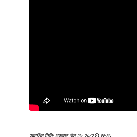
प्रकाशित मिति: शुक्रबार, चैत २७, २०८२
११:१७