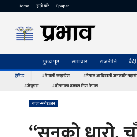
Home
हाम्रो बारे
Epaper
मुख्य पृष्ठ
समाचार
राजनीति
वैद
ट्रेन्डिङ
#नेपाली काङ्ग्रेस
#नेपाल आदिवासी जनजाति महास
#जेयूएस
#दीपमाला ढकाल मिस नेपाल
कला-मनोरञ्‍जन
“सुनको धारो, चा