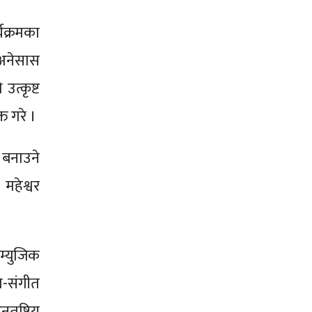
यक्रमका
 अनेसास
उत्कृष्ट
त गरे ।
 बनाउने
 महेश्वर
 म्युजिक
त-संगीत
ष्ट्रिय