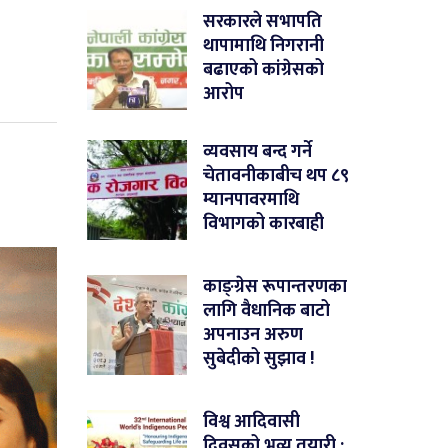
सरकारले सभापति
थापामाथि निगरानी
बढाएको कांग्रेसको
आरोप
व्यवसाय बन्द गर्ने
चेतावनीकाबीच थप ८९
म्यानपावरमाथि
विभागको कारबाही
काङ्ग्रेस रूपान्तरणका
लागि वैधानिक बाटो
अपनाउन अरुण
सुबेदीको सुझाव !
विश्व आदिवासी
दिवसको भव्य तयारी :