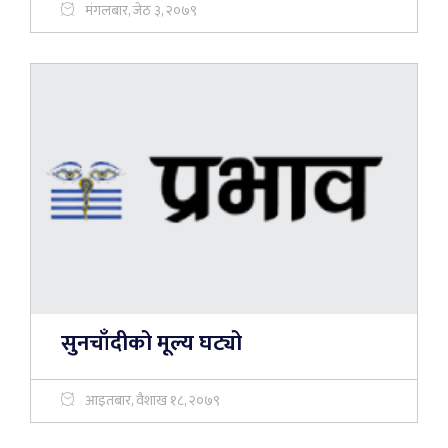
मंगलबार, जेठ ३, २०७९
सुनचाँदीको मूल्य घट्यो
आइतबार, वैशाख १८, २०७९