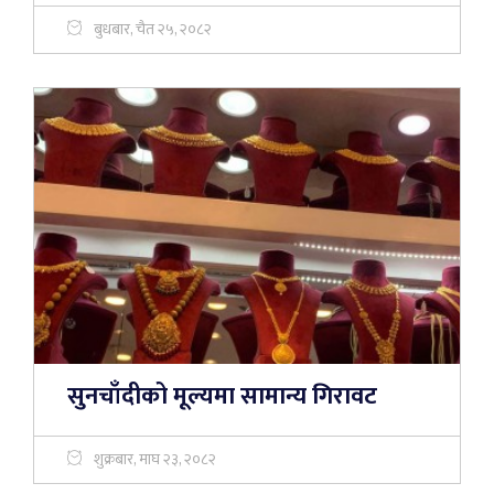
बुधबार, चैत २५, २०८२
सुनचाँदीको मूल्यमा सामान्य गिरावट
शुक्रबार, माघ २३, २०८२