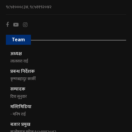
९८५१०००८३४, ९८५११९२०४२
Team
अध्यक्ष
लालसरा राई
प्रबन्ध निर्देशक
कृष्णबहादुर कार्की
सम्पादक
दिपा सुनुवार
मल्टिमिडिया
- मनिष राई
बजार प्रमुख
सन्तोषराज खरेल ९८५११९२०४२