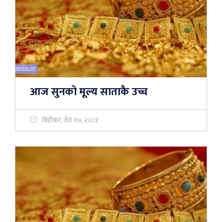
आज सुनको मूल्य साताकै उच्च
बिहीबार, जेठ १७, २०८१