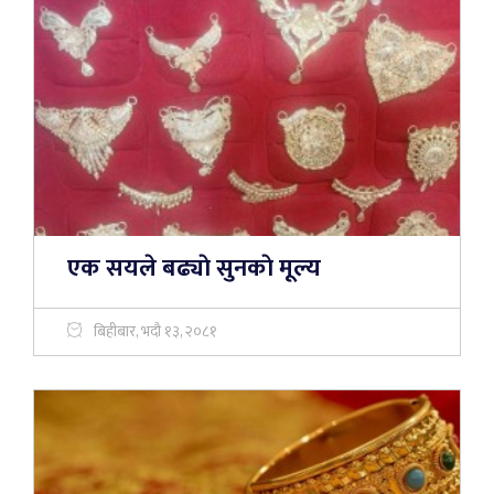
एक सयले बढ्याे सुनकाे मूल्‍य
बिहीबार, भदौ १३, २०८१