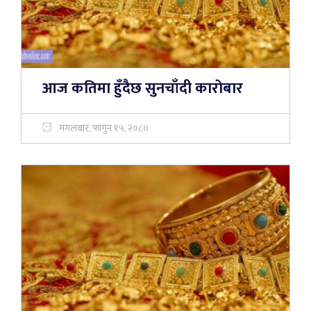
आज कतिमा हुँदैछ सुनचाँदी काराेबार
मंगलबार, फागुन १५, २०८०