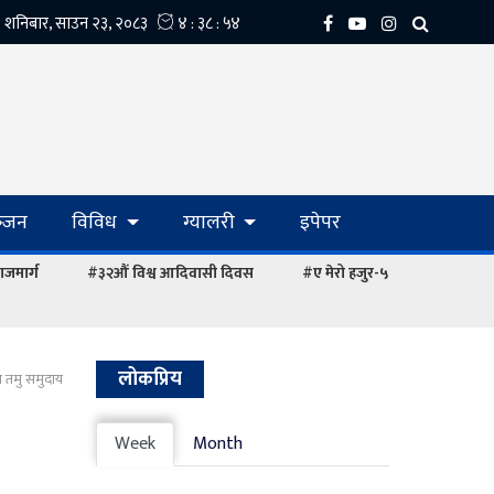
्‍जन
विविध
ग्यालरी
इपेपर
ाजमार्ग
#३२औं विश्व आदिवासी दिवस
#ए मेरो हजुर-५
लोकप्रिय
का तमु समुदाय
Week
Month