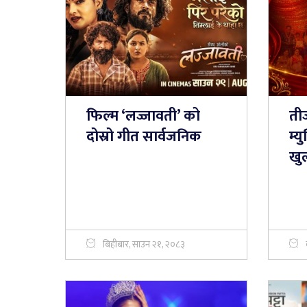
फिल्म ‘लज्जावती’ को
ती
दोस्रो गीत सार्वजनिक
म्
खु
बिहीबार, साउन २१, २०८३