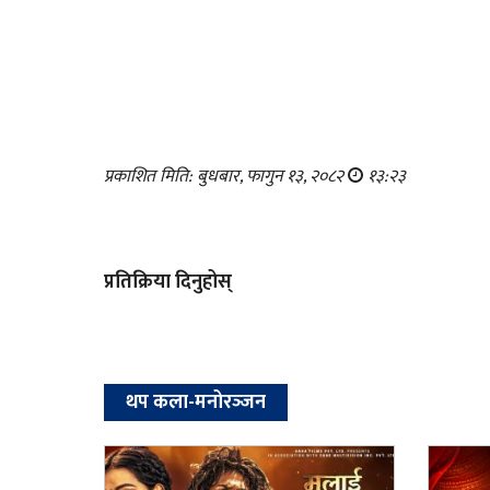
प्रकाशित मिति: बुधबार, फागुन १३, २०८२
१३:२३
प्रतिक्रिया दिनुहोस्
थप कला-मनोरञ्‍जन