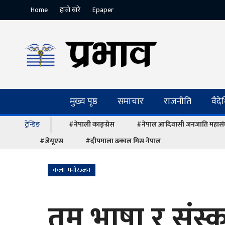
Home
हाम्रो बारे
Epaper
मुख्य पृष्ठ
समाचार
राजनीति
वैद
ट्रेन्डिङ
#नेपाली काङ्ग्रेस
#नेपाल आदिवासी जनजाति महास
#जेयूएस
#दीपमाला ढकाल मिस नेपाल
कला-मनोरञ्‍जन
तमु भाषा र संस्