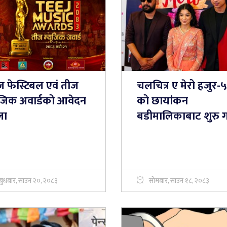
ज फेस्टिबल एवं तीज
चलचित्र ए मेरो हजुर-५
युजिक अवार्डको आवेदन
को छायांकन
ला
बडीमालिकाबाट शुरु गर्
बुधबार, साउन २०, २०८३
सोमबार, साउन १८, २०८३