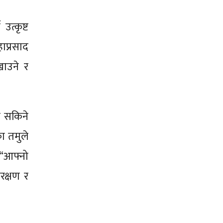
त्कृष्ट
हाप्रसाद
खाउने र
न सकिने
का तमुले
, “आफ्नो
रक्षण र