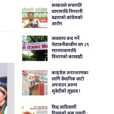
सरकारले सभापति
थापामाथि निगरानी
बढाएको कांग्रेसको
आरोप
व्यवसाय बन्द गर्ने
चेतावनीकाबीच थप ८९
म्यानपावरमाथि
विभागको कारबाही
काङ्ग्रेस रूपान्तरणका
लागि वैधानिक बाटो
अपनाउन अरुण
सुबेदीको सुझाव !
विश्व आदिवासी
दिवसको भव्य तयारी :