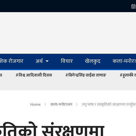
ेशिक रोजगार
अर्थ
विचार
खेलकुद
कला-मनोरञ
ंघ
#विश्व आदिवासी दिवस
#बिगेन्द्रसिंह वाईबा तामाङ
#हुलाकी र
Home
कला-मनोरञ्‍जन
तमु भाषा र संस्कृतिको संरक्षणमा तनहुँ
कृतिको संरक्षणमा