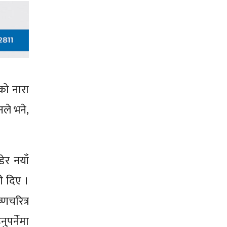
को नारा
नले भने,
ेर नयाँ
ी दिए ।
णचरित्र
पर्नेमा