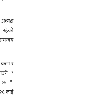
 अध्यक्ष
मा रहेको
 समन्वय
, कला र
काउने ?
वास छ ।”
०२६ लाई