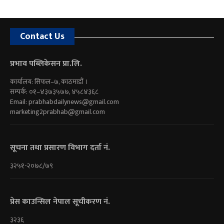
Contact Us
प्रभाव पब्लिकेसन प्रा.लि.
कार्यालय: सिफल–७, काठमाडौं ।
सम्पर्क: ०१–४३७३५७७, ४५८४३६८
Email:
prabhabdailynews@gmail.com
marketing2prabhab@gmail.com
सूचना तथा प्रसारण विभाग दर्ता नं.
३२५१-२०७८/७९
प्रेस काउन्सिल नेपाल सूचीकरण नं.
३२३६