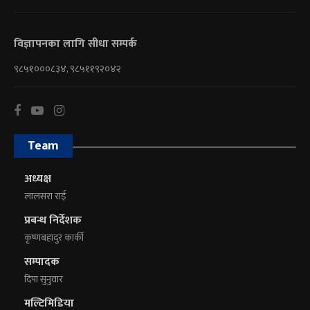
विज्ञापनका लागि सीधा सम्पर्क
९८५१०००८३४, ९८५११९२०४२
Team
अध्यक्ष
लालसरा राई
प्रबन्ध निर्देशक
कृष्णबहादुर कार्की
सम्पादक
दिपा सुनुवार
मल्टिमिडिया