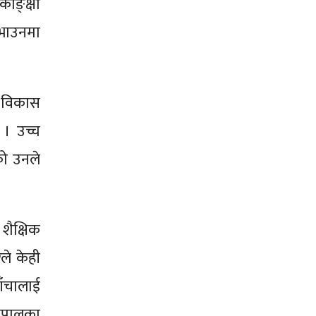
काङ्क्षा
िभाउनमा
ो विकास
 । उच्च
को उनले
शैक्षिक
ले केही
ाँचालाई
 नेपालका