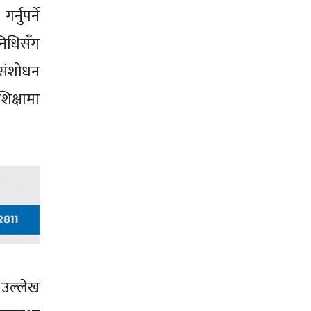
्नुपर्ने
निधिसँग
 संशोधन
शिक्षामा
ो उल्लेख