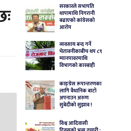
छः
सरकारले सभापति
थापामाथि निगरानी
बढाएको कांग्रेसको
आरोप
व्यवसाय बन्द गर्ने
चेतावनीकाबीच थप ८९
म्यानपावरमाथि
विभागको कारबाही
काङ्ग्रेस रूपान्तरणका
लागि वैधानिक बाटो
अपनाउन अरुण
सुबेदीको सुझाव !
विश्व आदिवासी
दिवसको भव्य तयारी :