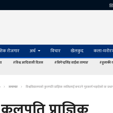
ेशिक रोजगार
अर्थ
विचार
खेलकुद
कला-मनोरञ
ंघ
#विश्व आदिवासी दिवस
#बिगेन्द्रसिंह वाईबा तामाङ
#हुलाकी र
e
समाचार
विश्वविद्यालयको कुलपति प्राज्ञिक व्यक्तिलाई बनाउने गृहकार्य भइरहेको छः प्रधानम
कुलपति प्राज्ञिक