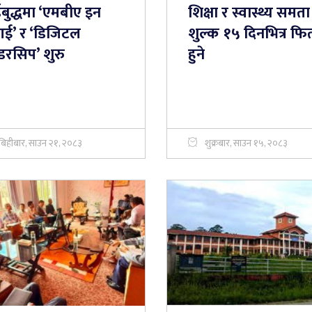
डबुद्धमा ‘एमबीए इन
शिक्षा र स्वास्थ्य समता
ई’ र ‘डिजिटल
शुल्क १५ दिनभित्र फिर्
डरसिप’ शुरु
हुने
बिहीबार, साउन २१, २०८३
शुक्रबार, साउन १५, २०८३