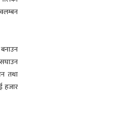
अवलम्बन
रण बनाउन
ा सघाउन
ञान तथा
ुई हजार