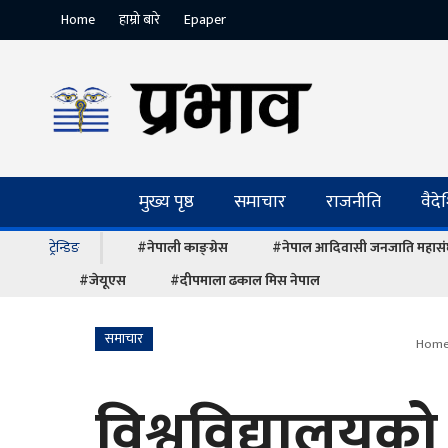
Home
हाम्रो बारे
Epaper
मुख्य पृष्ठ
समाचार
राजनीति
वैद
ट्रेन्डिङ
#नेपाली काङ्ग्रेस
#नेपाल आदिवासी जनजाति महास
#जेयूएस
#दीपमाला ढकाल मिस नेपाल
समाचार
Hom
विश्वविद्यालयको 