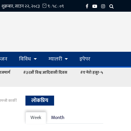
्‍जन
विविध
ग्यालरी
इपेपर
ाजमार्ग
#३२औं विश्व आदिवासी दिवस
#ए मेरो हजुर-५
लोकप्रिय
न्त्री कार्की
Week
Month