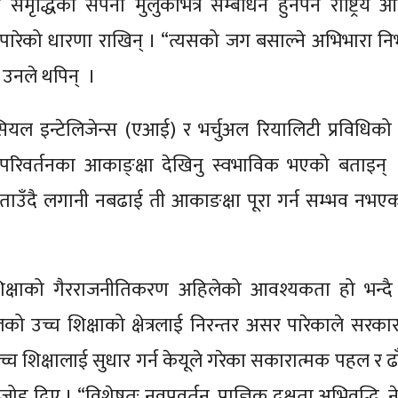
समृद्धिको सपना मुलुकभित्रै सम्बोधन हुनेपर्ने राष्ट्रिय आ
 पारेको धारणा राखिन् । “त्यसको जग बसाल्ने अभिभारा न
 उनले थपिन् ।
फिसियल इन्टेलिजेन्स (एआई) र भर्चुअल रियालिटी प्रविधिक
मा परिवर्तनका आकाङ्क्षा देखिनु स्वभाविक भएको बताइन्
बताउँदै लगानी नबढाई ती आकाङक्षा पूरा गर्न सम्भव नभए
च्च शिक्षाको गैरराजनीतिकरण अहिलेको आवश्यकता हो भन्दै 
को उच्च शिक्षाको क्षेत्रलाई निरन्तर असर पारेकाले सरकार
शिक्षालाई सुधार गर्न केयूले गरेका सकारात्मक पहल र ढ
जोड दिए । “विशेषतः नवप्रवर्तन, प्राज्ञिक दक्षता अभिवृद्धि,