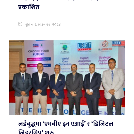
प्रकाशित
शुक्रबार, साउन २२, २०८३
लर्डबुद्धमा ‘एमबीए इन एआई’ र ‘डिजिटल
लिडरसिप’ शुरु