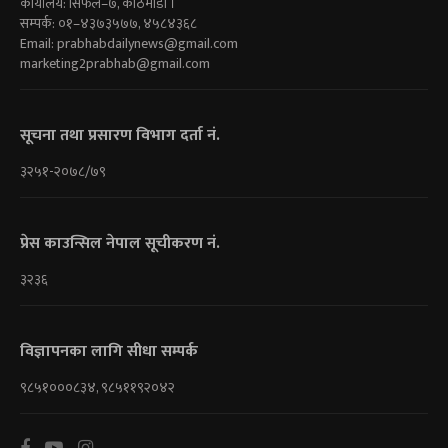
कार्यालय: सिफल–७, काठमाडौं ।
सम्पर्क: ०१–४३७३५७७, ४५८४३६८
Email:
prabhabdailynews@gmail.com
marketing2prabhab@gmail.com
सूचना तथा प्रसारण विभाग दर्ता नं.
३२५१-२०७८/७९
प्रेस काउन्सिल नेपाल सूचीकरण नं.
३२३६
विज्ञापनका लागि सीधा सम्पर्क
९८५१०००८३४, ९८५११९२०४२