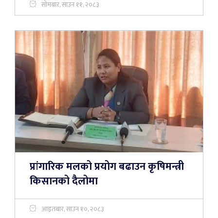
सोमबार, साउन ११, २०८३
प्रांगारिक मलको प्रयोग बढाउन कृषिमन्त्री
किसानको दैलोमा
आइतबार, साउन १०, २०८३