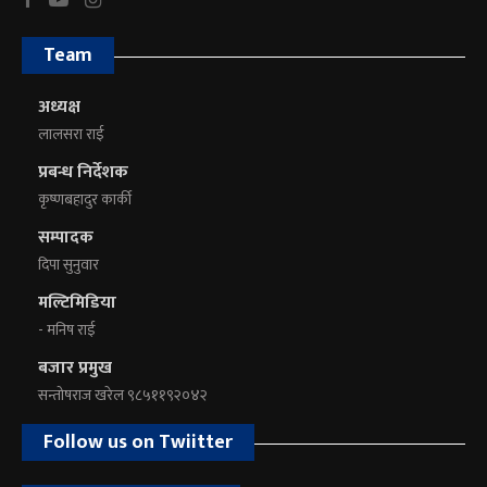
Team
अध्यक्ष
लालसरा राई
प्रबन्ध निर्देशक
कृष्णबहादुर कार्की
सम्पादक
दिपा सुनुवार
मल्टिमिडिया
- मनिष राई
बजार प्रमुख
सन्तोषराज खरेल ९८५११९२०४२
Follow us on Twiitter