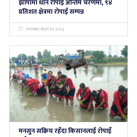
झापामा धान रोपाइँ अन्तिम चरणमा, ९४
प्रतिशत क्षेत्रमा रोपाइँ सम्पन्न
मंगलबार, साउन १९, २०८३
मनसुन सक्रिय रहँदा किसानलाई रोपाइँ