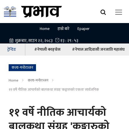
Home
हाम्रो बारे
Epaper
ट्रेन्डिङ
#नेपाली काङ्ग्रेस
#नेपाल आदिवासी जनजाति महासंघ
कला-मनोरञ्‍जन
Home
कला-मनोरञ्‍जन
११ वर्षे नीतिक आचार्यको बालकथा संग्रह 'कङ्गारुको एकता' सार्वजनिक
११ वर्षे नीतिक आचार्यको
बालकथा संग्रह 'कङ्गारुको