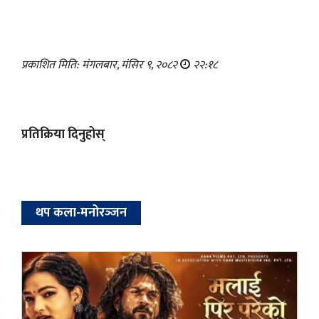
प्रकाशित मिति: मंगलबार, मंसिर ९, २०८२
२२:१८
प्रतिक्रिया दिनुहोस्
थप कला-मनोरञ्‍जन