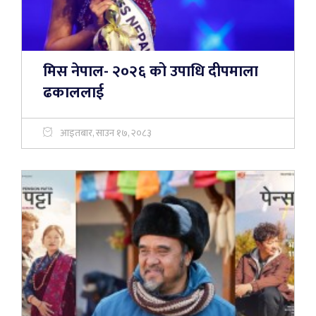
मिस नेपाल- २०२६ को उपाधि दीपमाला
ढकाललाई
आइतबार, साउन १७, २०८३