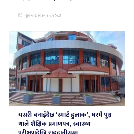
शुक्रबार, साउन १५, २०८३
यसरी बनाइँदैछ ‘स्मार्ट हुलाक’, घरमै पुग्न
थाले शैक्षिक प्रमाणपत्र, स्वास्थ्य
परीक्षणदेखि राहदानीसम्म