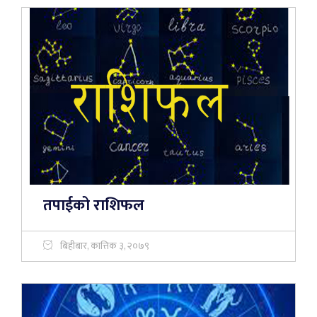
तपाईको राशिफल
बिहीबार, कात्तिक ३, २०७९