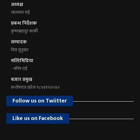
अध्यक्ष
लालसरा राई
प्रबन्ध निर्देशक
कृष्णबहादुर कार्की
सम्पादक
दिपा सुनुवार
मल्टिमिडिया
- मनिष राई
बजार प्रमुख
सन्तोषराज खरेल ९८५११९२०४२
Follow us on Twiitter
Like us on Facebook