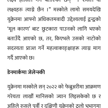
लक्ष्य हासिल गर्ने बताएका छन् । रुसले यी
लक्ष्यहरु त्याग्ने छैन ।” मस्कोले लामो समयदेखि
युक्रेनमा आफ्नो अधिकतमवादी उद्देश्यलाई द्वन्द्वको
‘मूल कारण’ बाट छुटकारा पाउनको लागि भएको
बताउँदै आएको छ, तर, किएभले उसको नाटोको
सदस्यता प्राज्त गर्ने महत्वाकाङ्क्षाहरू त्याग्न माग
गर्दै आएको छ।
डेनमार्कमा जेलेन्स्की
युक्रेनमा मस्कोले सन् २०२२ को फेब्रुअरीमा आक्रमण
गरेयता लाखौं मानिसको ज्यान लिइसकेको छ र
अहिले रुसले पूर्वी र दक्षिणी युक्रेनको ठूलो भूभागमा