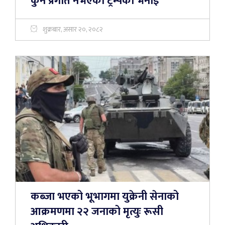
कुनै प्रगति नभएको ट्रम्पको भनाइ
शुक्रबार, असार २०, २०८२
कब्जा भएको भूभागमा युक्रेनी सेनाको
आक्रमणमा २२ जनाको मृत्युः रूसी