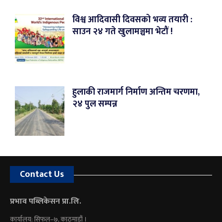
विश्व आदिवासी दिवसको भव्य तयारी :
साउन २४ गते खुलामञ्चमा भेटौं !
हुलाकी राजमार्ग निर्माण अन्तिम चरणमा,
२४ पुल सम्पन्न
Contact Us
प्रभाव पब्लिकेसन प्रा.लि.
कार्यालय: सिफल–७, काठमाडौं ।