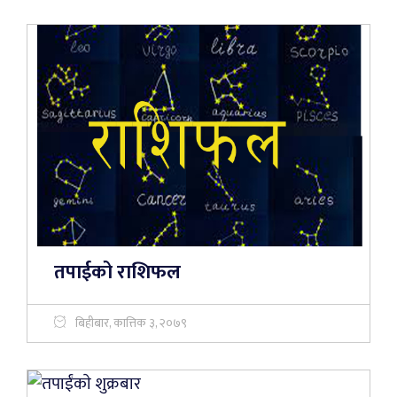
तपाईको राशिफल
बिहीबार, कात्तिक ३, २०७९