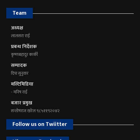
Team
अध्यक्ष
लालसरा राई
प्रबन्ध निर्देशक
कृष्णबहादुर कार्की
सम्पादक
दिपा सुनुवार
मल्टिमिडिया
- मनिष राई
बजार प्रमुख
सन्तोषराज खरेल ९८५११९२०४२
Follow us on Twiitter