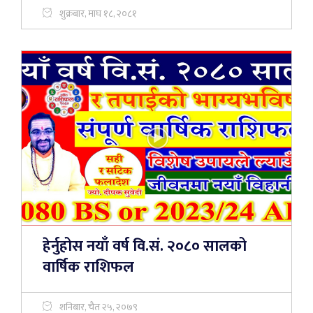
शुक्रबार, माघ १८, २०८१
हेर्नुहोस नयाँ वर्ष वि.सं. २०८० सालको
वार्षिक राशिफल
शनिबार, चैत २५, २०७९