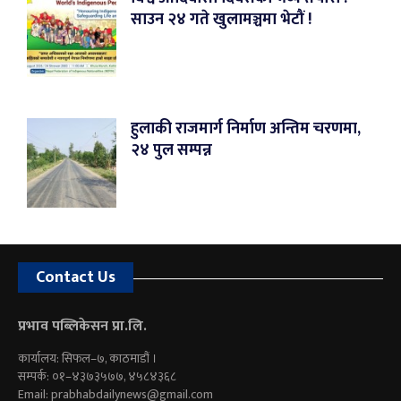
साउन २४ गते खुलामञ्चमा भेटौं !
हुलाकी राजमार्ग निर्माण अन्तिम चरणमा,
२४ पुल सम्पन्न
Contact Us
प्रभाव पब्लिकेसन प्रा.लि.
कार्यालय: सिफल–७, काठमाडौं ।
सम्पर्क: ०१–४३७३५७७, ४५८४३६८
Email:
prabhabdailynews@gmail.com