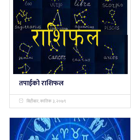
तपाईको राशिफल
बिहीबार, कात्तिक ३, २०७९