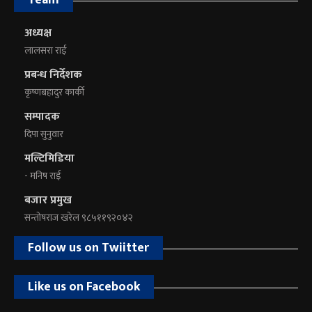
अध्यक्ष
लालसरा राई
प्रबन्ध निर्देशक
कृष्णबहादुर कार्की
सम्पादक
दिपा सुनुवार
मल्टिमिडिया
- मनिष राई
बजार प्रमुख
सन्तोषराज खरेल ९८५११९२०४२
Follow us on Twiitter
Like us on Facebook