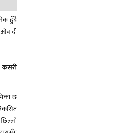
क हुँदै
माओवादी
ाई कसरी
ूमिका छ
 विकसित
पछिल्लो
ुदायसँग