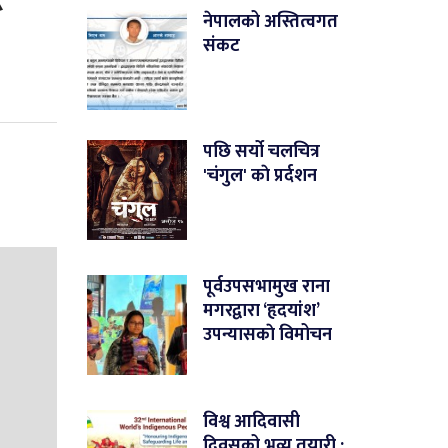
नेपालको अस्तित्वगत
संकट
पछि सर्यो चलचित्र
'चंगुल' काे प्रर्दशन
पूर्वउपसभामुख राना
मगरद्वारा ‘हृदयांश’
उपन्यासकाे विमोचन
विश्व आदिवासी
दिवसको भव्य तयारी :