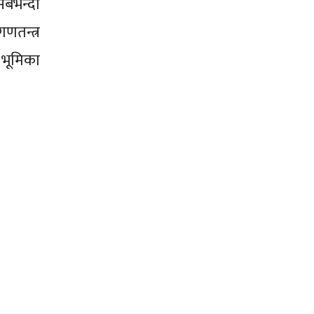
बैभन्दा
णतन्त्र
 भूमिका