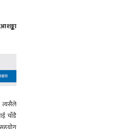
 आशङ्का
त्यसैले
ाई चाँडै
झै सहयोग