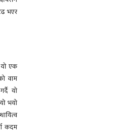
दृढ भएर
ा यो एक
एको वाम
्दै यो
ियो भयो
थायित्व
्ण कदम