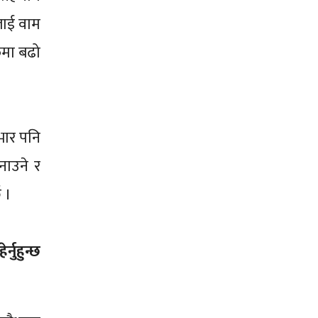
यलाई वाम
ँमा बढो
यभार पनि
बनाउने र
छ ।
नुहुन्छ