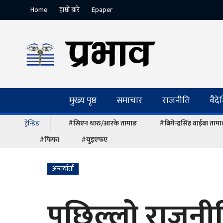
Home
हाम्रो बारे
Epaper
मुख्य पृष्ठ
समाचार
राजनीति
वैद
ट्रेन्डिङ
#सिएन थारु/आरके तामाङ
#बिगेन्द्रसिंह वाईबा ताम
#फिफा
#युइएफए
अन्तर्वार्ता
पछिल्लो राजनीत