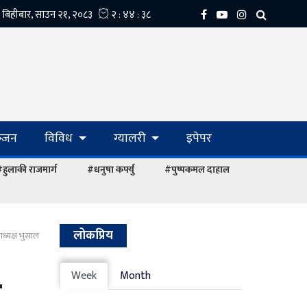
्‍जन
विविध
ग्यालरी
इपेपर
हुलाकी राजमार्ग
#धनुषा कर्फ्यु
#पुष्पकमल दाहाल
लोकप्रिय
ध्यक्ष भुसाल
ध
Week
Month