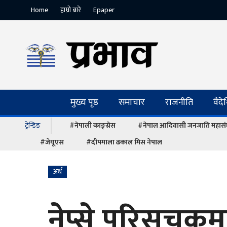
Home
हाम्रो बारे
Epaper
मुख्य पृष्ठ
समाचार
राजनीति
वैद
ट्रेन्डिङ
#नेपाली काङ्ग्रेस
#नेपाल आदिवासी जनजाति महास
#जेयूएस
#दीपमाला ढकाल मिस नेपाल
अर्थ
नेप्से परिसूचक