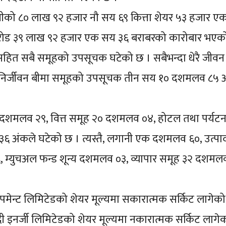
नीको ८० लाख ९२ हजार नौ सय ६९ कित्ता शेयर ५३ हजार ए
त करोड ३९ लाख ९२ हजार एक सय ३६ बराबरको कारोबार भएक
ससहित सबै समूहको उपसूचक घटेको छ । सबैभन्दा धेरै जीवन
िर्जीवन बीमा समूहको उपसूचक तीन सय १० दशमलव ८५ अ
 दशमलव २९, वित्त समूह २० दशमलव ०४, होटल तथा पर्यट
६ अंकले घटेको छ । त्यस्तै, लगानी एक दशमलव ६०, उत्प
, म्युचअल फन्ड शून्य दशमलव ०३, व्यापार समूह ३२ दशमल
मेन्ट लिमिटेडको शेयर मूल्यमा सकारात्मक सर्किट लागेको
मोदी इनर्जी लिमिटेडको शेयर मूल्यमा नकारात्मक सर्किट लागे