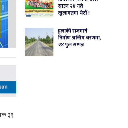
साउन २४ गते
खुलामञ्चमा भेटौं !
हुलाकी राजमार्ग
निर्माण अन्तिम चरणमा,
२४ पुल सम्पन्न
ूचक ३९