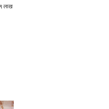
४९ लाख