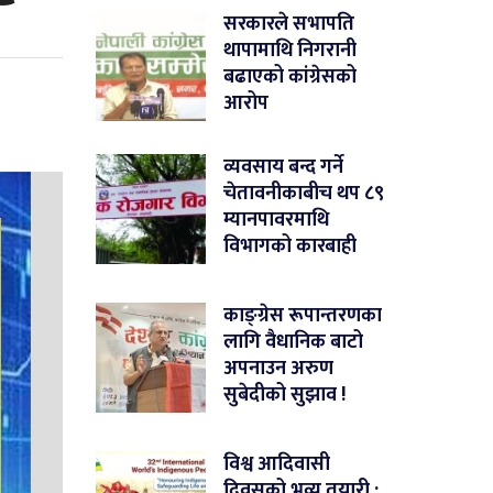
सरकारले सभापति
थापामाथि निगरानी
बढाएको कांग्रेसको
आरोप
व्यवसाय बन्द गर्ने
चेतावनीकाबीच थप ८९
म्यानपावरमाथि
विभागको कारबाही
काङ्ग्रेस रूपान्तरणका
लागि वैधानिक बाटो
अपनाउन अरुण
सुबेदीको सुझाव !
विश्व आदिवासी
दिवसको भव्य तयारी :