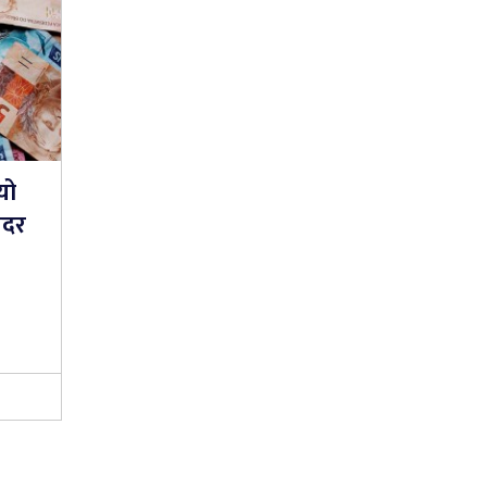
यो
यदर