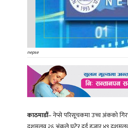
nepse
काठमाडौं
– नेप्से परिसूचकमा उच्च अंकको गिर
दशमलव २६ अंकले घटेर दुई हजार ४९ दशमल