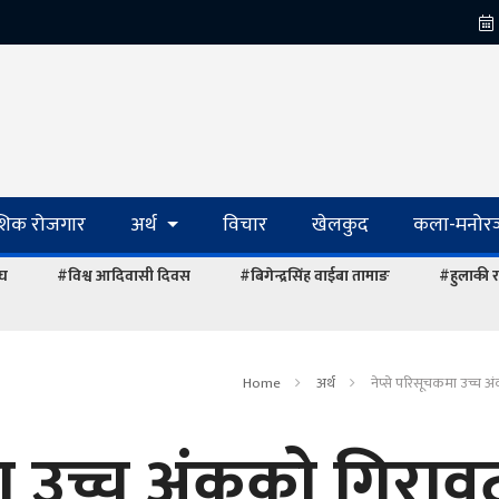
ेशिक रोजगार
अर्थ
विचार
खेलकुद
कला-मनोरञ
ंघ
#विश्व आदिवासी दिवस
#बिगेन्द्रसिंह वाईबा तामाङ
#हुलाकी र
Home
अर्थ
नेप्से परिसूचकमा उच्च 
मा उच्च अंकको गिराव