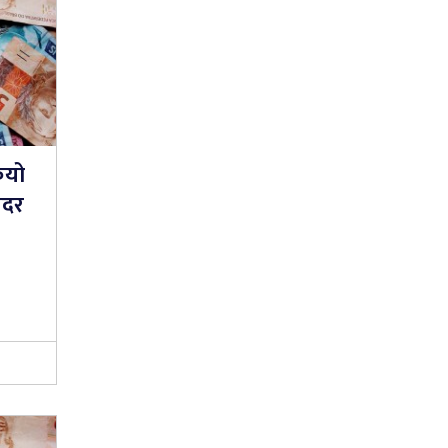
ियो
यदर