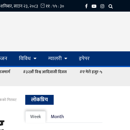
्‍जन
विविध
ग्यालरी
इपेपर
ाजमार्ग
#३२औं विश्व आदिवासी दिवस
#ए मेरो हजुर-५
लोकप्रिय
अंकको गिरावट
ट
Week
Month