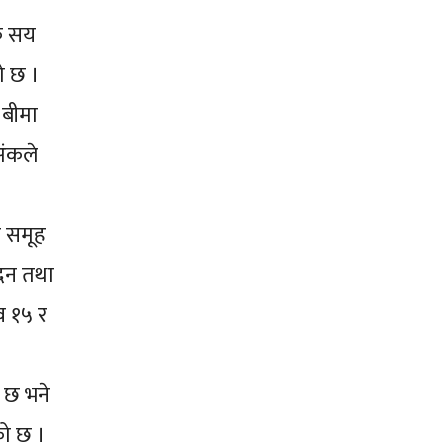
क सय
ो छ ।
 बीमा
ंकले
न समूह
ादन तथा
व १५ र
 छ भने
को छ ।