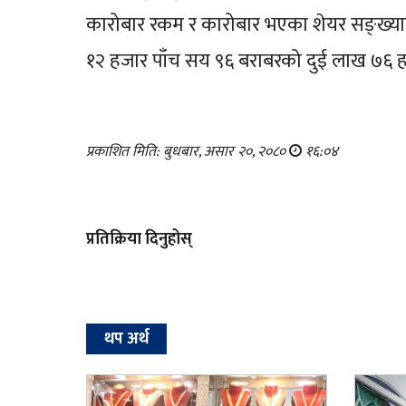
कारोबार रकम र कारोबार भएका शेयर सङ्ख्य
१२ हजार पाँच सय ९६ बराबरको दुई लाख ७६ ह
प्रकाशित मिति: बुधबार, असार २०, २०८०
१६:०४
प्रतिक्रिया दिनुहोस्
थप अर्थ