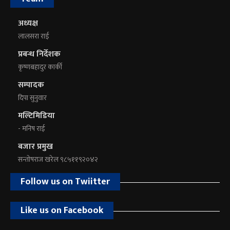
अध्यक्ष
लालसरा राई
प्रबन्ध निर्देशक
कृष्णबहादुर कार्की
सम्पादक
दिपा सुनुवार
मल्टिमिडिया
- मनिष राई
बजार प्रमुख
सन्तोषराज खरेल ९८५११९२०४२
Follow us on Twiitter
Like us on Facebook