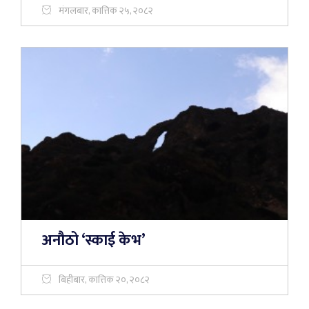
मंगलबार, कात्तिक २५, २०८२
अनौठो ‘स्काई केभ’
बिहीबार, कात्तिक २०, २०८२