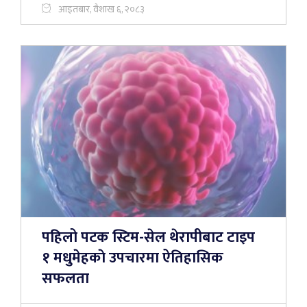
आइतबार, वैशाख ६, २०८३
पहिलो पटक स्टिम-सेल थेरापीबाट टाइप
१ मधुमेहकाे उपचारमा ऐतिहासिक
सफलता