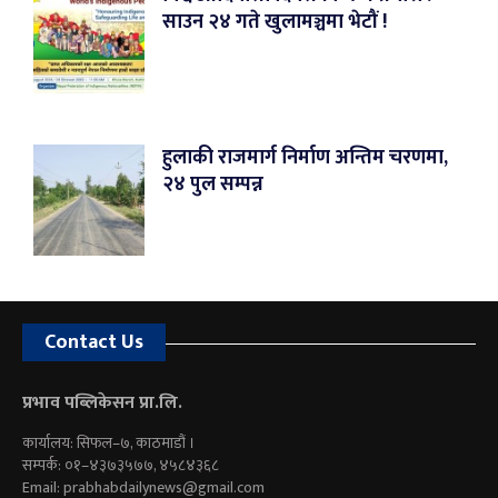
साउन २४ गते खुलामञ्चमा भेटौं !
हुलाकी राजमार्ग निर्माण अन्तिम चरणमा,
२४ पुल सम्पन्न
Contact Us
प्रभाव पब्लिकेसन प्रा.लि.
कार्यालय: सिफल–७, काठमाडौं ।
सम्पर्क: ०१–४३७३५७७, ४५८४३६८
Email:
prabhabdailynews@gmail.com