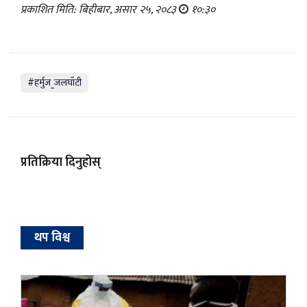
प्रकाशित मिति: बिहीबार, असार २५, २०८३
१०:३०
#हर्मुज_जलघाँटी
प्रतिक्रिया दिनुहोस्
थप विश्व