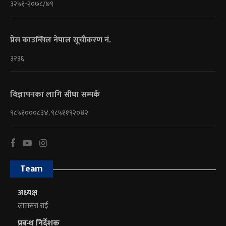
३२५१-२०७८/७९
प्रेस काउन्सिल नेपाल सूचीकरण नं.
३२३६
विज्ञापनका लागि सीधा सम्पर्क
९८५१०००८३४, ९८५११९२०४२
Team
अध्यक्ष
लालसरा राई
प्रबन्ध निर्देशक