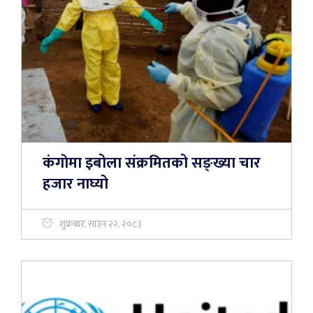
कंगाेमा इबोला संक्रमितको सङ्ख्या चार
हजार नाघ्यो
शुक्रबार, साउन २२, २०८३