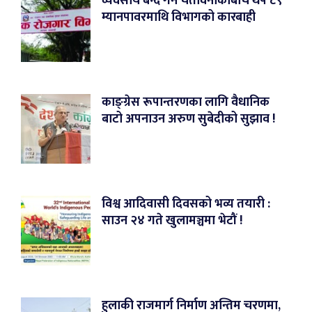
व्यवसाय बन्द गर्ने चेतावनीकाबीच थप ८९
म्यानपावरमाथि विभागको कारबाही
काङ्ग्रेस रूपान्तरणका लागि वैधानिक
बाटो अपनाउन अरुण सुबेदीको सुझाव !
विश्व आदिवासी दिवसको भव्य तयारी :
साउन २४ गते खुलामञ्चमा भेटौं !
हुलाकी राजमार्ग निर्माण अन्तिम चरणमा,