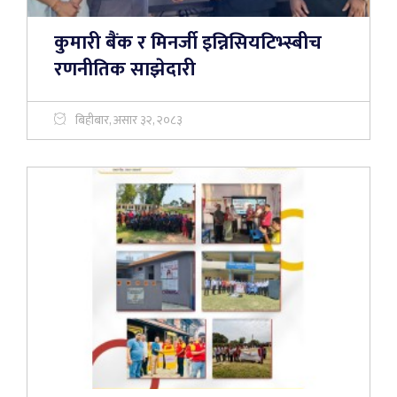
कुमारी बैंक र मिनर्जी इन्निसियटिभ्स्बीच
रणनीतिक साझेदारी
बिहीबार, असार ३२, २०८३