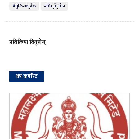
#मुक्तिनाथ_बैंक
#मिड_डे_मील
प्रतिक्रिया दिनुहोस्
थप कर्पोरेट