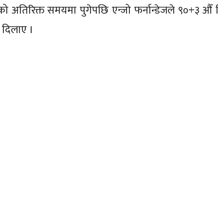
ो अतिरिक्त समयमा पुगेपछि एन्जो फर्नान्डेजले ९०+३ औँ 
त दिलाए ।