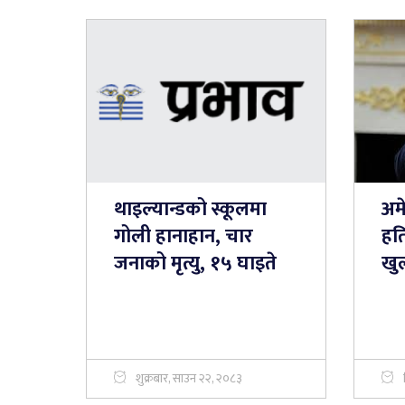
थाइल्यान्डको स्कूलमा
अमे
गोली हानाहान, चार
हति
जनाको मृत्यु, १५ घाइते
खु
शुक्रबार, साउन २२, २०८३