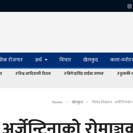
ेशिक रोजगार
अर्थ
विचार
खेलकुद
कला-मनोरञ
ंघ
#विश्व आदिवासी दिवस
#बिगेन्द्रसिंह वाईबा तामाङ
#हुलाकी र
Home
खेलकुद
फिफा विश्वकप : अर्जेन्टिनाको
अर्जेन्टिनाको रोमाञ्च