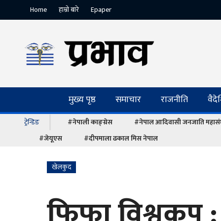
Home
हाम्रो बारे
Epaper
मुख्य पृष्ठ
समाचार
राजनीति
वैद
ट्रेन्डिङ
#नेपाली काङ्ग्रेस
#नेपाल आदिवासी जनजाति महास
#जेयूएस
#दीपमाला ढकाल मिस नेपाल
खेलकुद
फिफा विश्वकप : 