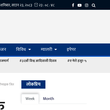
्‍जन
विविध
ग्यालरी
इपेपर
ाजमार्ग
#३२औं विश्व आदिवासी दिवस
#ए मेरो हजुर-५
लोकप्रिय
 रोमाञ्चक जित
क
Week
Month