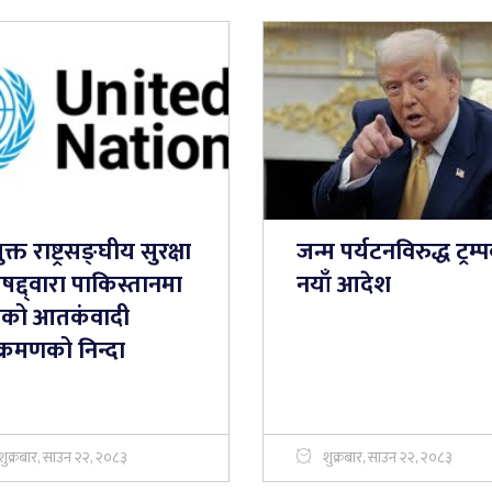
ुक्त राष्ट्रसङ्घीय सुरक्षा
जन्म पर्यटनविरुद्ध ट्रम्
षद्द्वारा पाकिस्तानमा
नयाँ आदेश
को आतकंवादी
्रमणको निन्दा
शुक्रबार, साउन २२, २०८३
शुक्रबार, साउन २२, २०८३