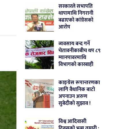
सरकारले सभापति
थापामाथि निगरानी
बढाएको कांग्रेसको
आरोप
व्यवसाय बन्द गर्ने
चेतावनीकाबीच थप ८९
म्यानपावरमाथि
विभागको कारबाही
काङ्ग्रेस रूपान्तरणका
लागि वैधानिक बाटो
अपनाउन अरुण
सुबेदीको सुझाव !
विश्व आदिवासी
दिवसको भव्य तयारी :