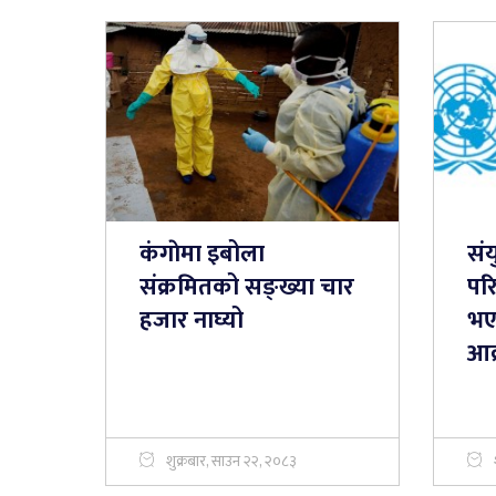
कंगाेमा इबोला
संय
संक्रमितको सङ्ख्या चार
परि
हजार नाघ्यो
भए
आक
शुक्रबार, साउन २२, २०८३