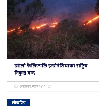
डढेलो फैलिएपछि इन्डोनेसियाको राष्ट्रिय
निकुञ्ज बन्द
आइतबार, साउन २४, २०८३
लोकप्रिय