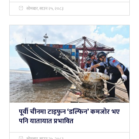
सोमबार, साउन २५, २०८३
पूर्वी चीनमा टाइफुन ‘डल्फिन’ कमजोर भए
पनि यातायात प्रभावित
सोमबार, साउन २५, २०८३