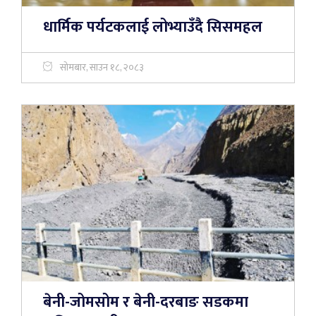
धार्मिक पर्यटकलाई लोभ्याउँदै सिसमहल
सोमबार, साउन १८, २०८३
बेनी-जोमसोम र बेनी-दरबाङ सडकमा