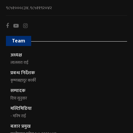
९८५१०००८३४, ९८५११९२०४२
Team
अध्यक्ष
लालसरा राई
प्रबन्ध निर्देशक
कृष्णबहादुर कार्की
सम्पादक
दिपा सुनुवार
मल्टिमिडिया
- मनिष राई
बजार प्रमुख